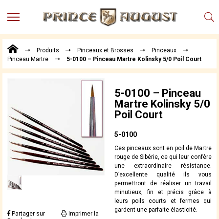
MENU
Produits
Produits
Pinceaux et Brosses
Pinceaux
Points
Pinceau Martre
5-0100 – Pinceau Martre Kolinsky 5/0 Poil Court
de
Vente
Conseil
5-0100 – Pinceau
Actualités
Martre Kolinsky 5/0
Poil Court
Téléchargements
Techniques,
5-0100
trucs et
Ces pinceaux sont en poil de Martre
astuces
rouge de Sibérie, ce qui leur confère
une extraordinaire résistance.
Vidéos
D’excellente qualité ils vous
permettront de réaliser un travail
minutieux, fin et précis grâce à
leurs poils courts et fermes qui
gardent une parfaite élasticité.
Partager sur
Imprimer la