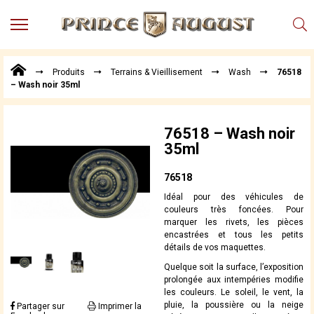
MENU
Produits
Produits
Terrains & Vieillisement
Wash
76518
Points
– Wash noir 35ml
de
Vente
Conseil
76518 – Wash noir
Actualités
35ml
Téléchargements
76518
Techniques,
Idéal pour des véhicules de
trucs et
couleurs très foncées. Pour
astuces
marquer les rivets, les pièces
encastrées et tous les petits
Vidéos
détails de vos maquettes.
Quelque soit la surface, l’exposition
prolongée aux intempéries modifie
les couleurs. Le soleil, le vent, la
pluie, la poussière ou la neige
Partager sur
Imprimer la