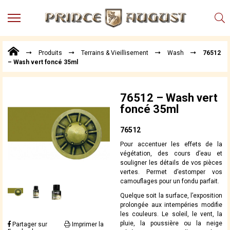
MENU
Produits
Produits
Terrains & Vieillisement
Wash
76512
Points
– Wash vert foncé 35ml
de
Vente
Conseil
76512 – Wash vert
Actualités
foncé 35ml
Téléchargements
76512
Techniques,
Pour accentuer les effets de la
trucs et
végétation, des cours d’eau et
astuces
souligner les détails de vos pièces
vertes. Permet d’estomper vos
Vidéos
camouflages pour un fondu parfait.
Quelque soit la surface, l’exposition
prolongée aux intempéries modifie
les couleurs. Le soleil, le vent, la
pluie, la poussière ou la neige
Partager sur
Imprimer la