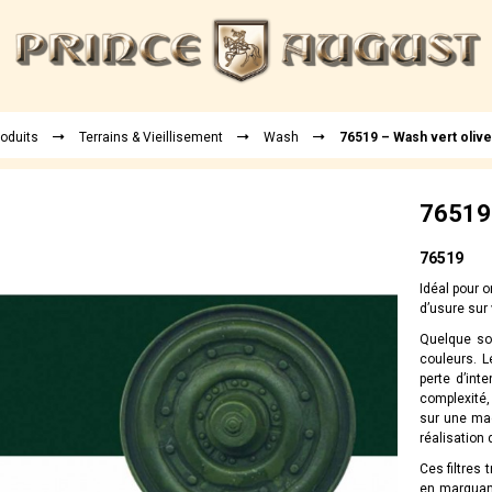
roduits
Terrains & Vieillisement
Wash
76519 – Wash vert oliv
76519 
76519
Idéal pour o
d’usure sur 
Quelque soi
couleurs. L
perte d’int
complexité,
sur une maq
réalisation 
Ces filtres
en marquan