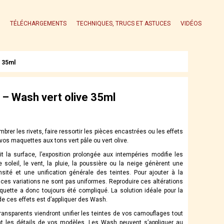
TÉLÉCHARGEMENTS
TECHNIQUES, TRUCS ET ASTUCES
VIDÉOS
e 35ml
– Wash vert olive 35ml
mbrer les rivets, faire ressortir les pièces encastrées ou les effets
vos maquettes aux tons vert pâle ou vert olive.
t la surface, l’exposition prolongée aux intempéries modifie les
e soleil, le vent, la pluie, la poussière ou la neige génèrent une
ensité et une unification générale des teintes. Pour ajouter à la
 ces variations ne sont pas uniformes. Reproduire ces altérations
uette a donc toujours été compliqué. La solution idéale pour la
de ces effets est d’appliquer des Wash.
 transparents viendront unifier les teintes de vos camouflages tout
t les détails de vos modèles. Les Wash peuvent s’appliquer au