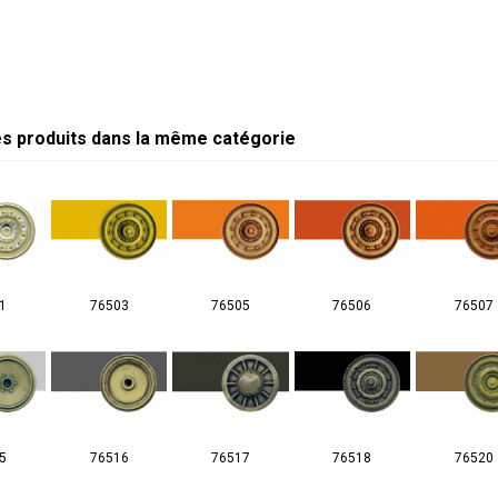
es produits dans la même catégorie
1
76503
76505
76506
76507
5
76516
76517
76518
76520