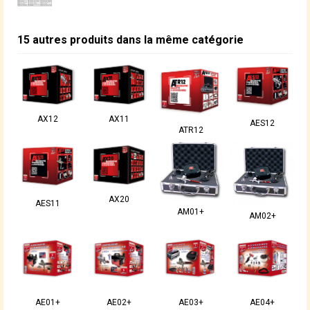
15 autres produits dans la même catégorie
AX12
AX11
AES12
ATR12
AX20
AES11
AM01+
AM02+
AE01+
AE02+
AE03+
AE04+