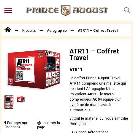
MENU
Produits
Produits
Aérographie
ATR11 – Coffret Travel
Points
de
Vente
ATR11 – Coffret
Conseil
Travel
Actualités
ATR11
Téléchargements
Le coffret Prince August Travel
Techniques,
ATR11
comprend une mallette qui
trucs et
contient L’Aérographe Ultra
astuces
Polyvalent
A011
+ le micro-
compresseur
AC04
équipé d’un
Vidéos
système de marche/arrêt
automatique.
Et tout le matériel qui vous simplifie
Partager sur
Imprimer la
l’Aérographie :
Facebook
page
• 1 Support Aérographes