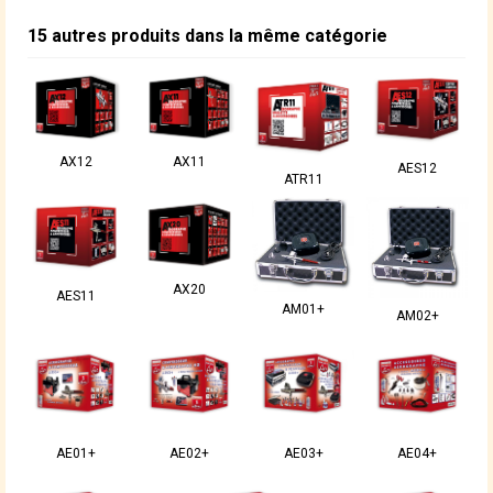
15 autres produits dans la même catégorie
AX12
AX11
AES12
ATR11
AX20
AES11
AM01+
AM02+
AE01+
AE02+
AE03+
AE04+