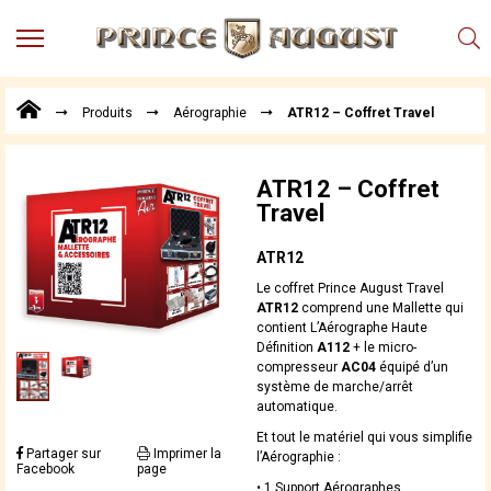
MENU
Produits
Produits
Aérographie
ATR12 – Coffret Travel
Points
de
Vente
ATR12 – Coffret
Conseil
Travel
Actualités
ATR12
Téléchargements
Le coffret Prince August Travel
Techniques,
ATR12
comprend une Mallette qui
trucs et
contient L’Aérographe Haute
astuces
Définition
A112
+ le micro-
compresseur
AC04
équipé d’un
Vidéos
système de marche/arrêt
automatique.
Et tout le matériel qui vous simplifie
Partager sur
Imprimer la
l’Aérographie :
Facebook
page
• 1 Support Aérographes