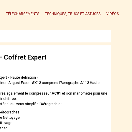
TÉLÉCHARGEMENTS
TECHNIQUES, TRUCS ET ASTUCES
VIDÉOS
 Coffret Expert
xpert « Haute définition »
Prince-August Expert
AX12
comprend l’Aérographe
A112
Haute
erez également le compresseur
AC01
et son manomètre pour une
ir chiffrée.
atériel qui vous simplifie l’Aérographie :
 Aérographes
de Nettoyage
ettoyage
eaner