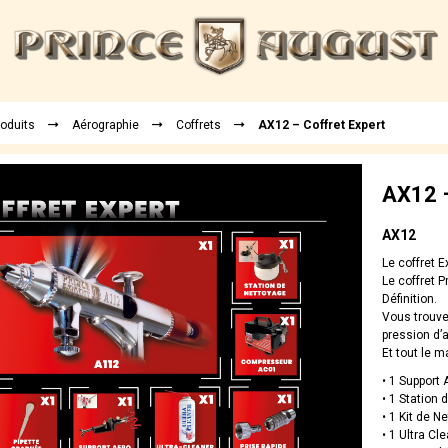
roduits
Aérographie
Coffrets
AX12 – Coffret Expert
AX12 –
AX12
Le coffret E
Le coffret 
Définition.
Vous trouv
pression d’a
Et tout le m
• 1 Support
• 1 Station 
• 1 Kit de N
• 1 Ultra Cl