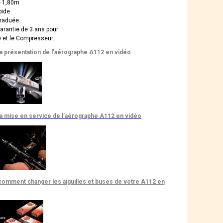
e 1,80m
pide
graduée
garantie de 3 ans pour
e et le Compresseur.
la présentation de l’aérographe A112 en vidéo
la mise en service de l’aérographe A112 en vidéo
comment changer les aiguilles et buses de votre A112 en