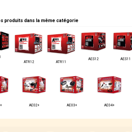
es produits dans la même catégorie
1
AES12
AES11
ATR12
ATR11
+
AE02+
AE03+
AE04+