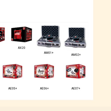
AX20
AM01+
AM02+
AE05+
AE06+
AE07+