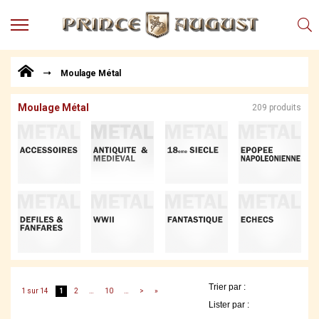
MENU
Produits
Moulage Métal
Points
de
Vente
Moulage Métal
209 produits
Conseil
Actualités
Téléchargements
Techniques,
trucs et
astuces
Vidéos
1 sur 14
1
2
…
10
…
>
»