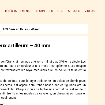
TÉLÉCHARGEMENTS
TECHNIQUES, TRUCS ET ASTUCES
VIDÉOS
953 Deux artilleurs – 40 mm
ux artilleurs – 40 mm
ge n’était vraiment pas une vertu militaire au XVIIIème siècle. Les
taient hauts en couleur et à la mode « européenne ». Les coupes
es traversaient les royaumes alors que les couleurs faisaient la
 de soldats, dans le style traditionnel du soldat de plomb, jouet
ds-pères, est appelé demi ronde bosse car les figurines ont un
rement plat. Chaque moule de fantassins permet de réaliser deux
 différents et les moules de cavalerie, un cheval et son cavalier
 seul tenant.
0 mm