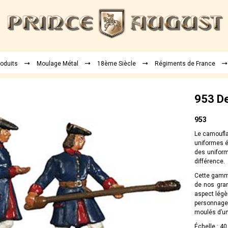
roduits
Moulage Métal
18ème Siècle
Régiments de France
953 De
953
Le camoufla
uniformes é
des uniform
différence.
Cette gamme
de nos gran
aspect légè
personnages
moulés d’un
Échelle : 4