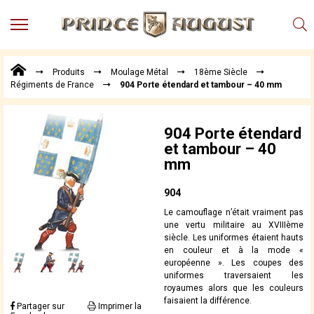
MENU
Produits
Produits
Moulage Métal
18ème Siècle
Points
Régiments de France
904 Porte étendard et tambour – 40 mm
de
Vente
Conseil
904 Porte étendard
Actualités
et tambour – 40
mm
Téléchargements
Techniques,
904
trucs et
Le camouflage n’était vraiment pas
astuces
une vertu militaire au XVIIIème
siècle. Les uniformes étaient hauts
Vidéos
en couleur et à la mode «
européenne ». Les coupes des
uniformes traversaient les
royaumes alors que les couleurs
faisaient la différence.
Partager sur
Imprimer la