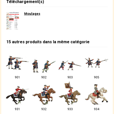
Téléchargement(s)
Moulages
15 autres produits dans la même catégorie
901
902
903
905
931
932
933
934