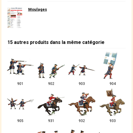
Moulages
15 autres produits dans la même catégorie
901
902
903
904
905
931
932
933