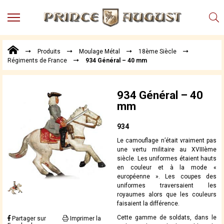
MENU
Produits
Produits
Moulage Métal
18ème Siècle
Points
Régiments de France
934 Général – 40 mm
de
Vente
Conseil
934 Général – 40
Actualités
mm
Téléchargements
934
Techniques,
Le camouflage n’était vraiment pas
trucs et
une vertu militaire au XVIIIème
astuces
siècle. Les uniformes étaient hauts
en couleur et à la mode «
Vidéos
européenne ». Les coupes des
uniformes traversaient les
royaumes alors que les couleurs
faisaient la différence.
Cette gamme de soldats, dans le
Partager sur
Imprimer la