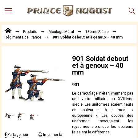
MENU
Produits
Produits
Moulage Métal
18ème Siècle
Points
Régiments de France
901 Soldat debout et à genoux – 40 mm
de
Vente
Conseil
901 Soldat debout
Actualités
et à genoux – 40
mm
Téléchargements
Techniques,
901
trucs et
Le camouflage n’était vraiment pas
astuces
une vertu militaire au XVIIIème
siècle. Les uniformes étaient hauts
Vidéos
en couleur et à la mode «
européenne ». Les coupes des
uniformes traversaient les
royaumes alors que les couleurs
faisaient la différence.
Partager sur
Imprimer la