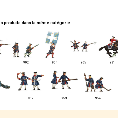
es produits dans la même catégorie
902
904
905
931
952
953
954