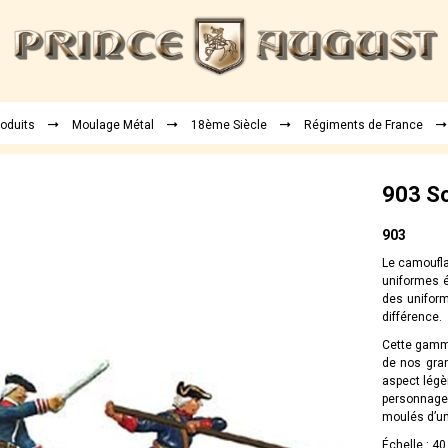
roduits
Moulage Métal
18ème Siècle
Régiments de France
903 So
903
Le camoufla
uniformes é
des uniform
différence.
Cette gamme
de nos gran
aspect légè
personnages
moulés d’un
Échelle : 4