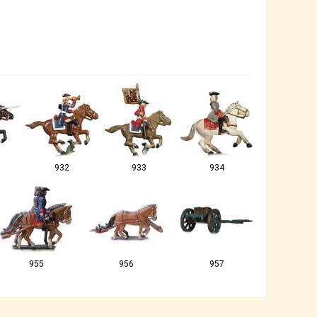
932
933
934
955
956
957