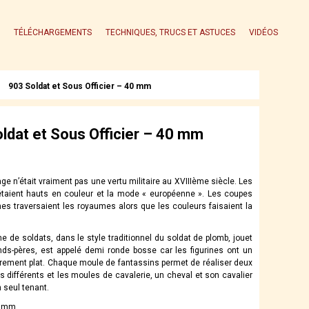
TÉLÉCHARGEMENTS
TECHNIQUES, TRUCS ET ASTUCES
VIDÉOS
903 Soldat et Sous Officier – 40 mm
ldat et Sous Officier – 40 mm
ge n’était vraiment pas une vertu militaire au XVIIIème siècle. Les
taient hauts en couleur et la mode « européenne ». Les coupes
es traversaient les royaumes alors que les couleurs faisaient la
 de soldats, dans le style traditionnel du soldat de plomb, jouet
ds-pères, est appelé demi ronde bosse car les figurines ont un
rement plat. Chaque moule de fantassins permet de réaliser deux
 différents et les moules de cavalerie, un cheval et son cavalier
 seul tenant.
0 mm