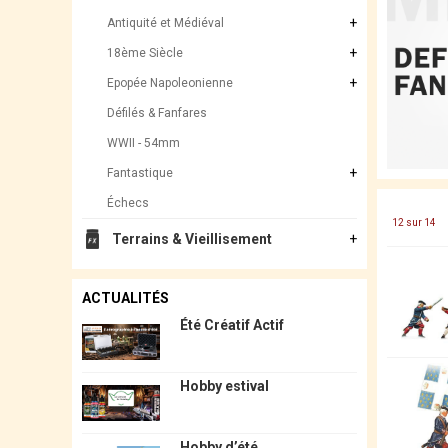
Antiquité et Médiéval
18ème Siècle
Epopée Napoleonienne
Défilés & Fanfares
WWII - 54mm
Fantastique
Échecs
12 sur 14
Terrains & Vieillisement
ACTUALITÉS
Été Créatif Actif
Hobby estival
Hobby d’été