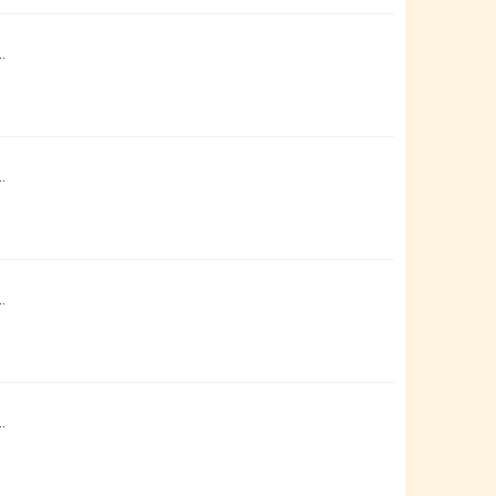
…
…
…
…