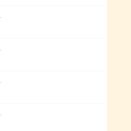
…
…
…
…