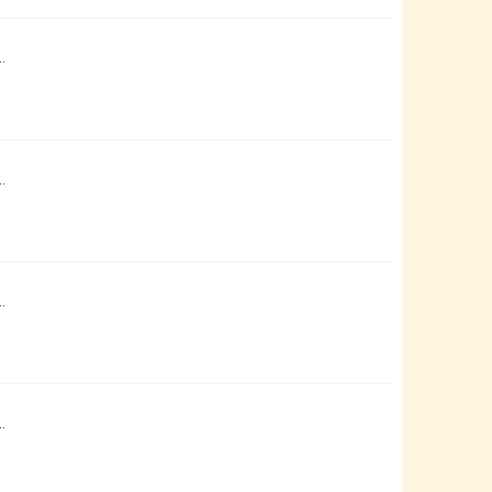
…
…
…
…