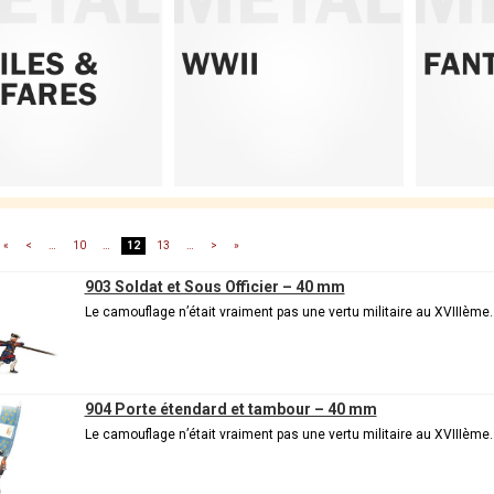
«
<
…
10
…
12
13
…
>
»
903 Soldat et Sous Officier – 40 mm
Le camouflage n’était vraiment pas une vertu militaire au XVIIIème
904 Porte étendard et tambour – 40 mm
Le camouflage n’était vraiment pas une vertu militaire au XVIIIème