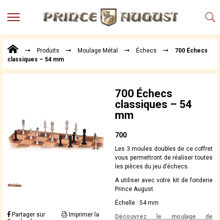
MENU
Produits
Produits
Moulage Métal
Échecs
700 Échecs
Points
classiques – 54 mm
de
Vente
Conseil
700 Échecs
Actualités
classiques – 54
mm
Téléchargements
Techniques,
700
trucs et
Les 3 moules doubles de ce coffret
astuces
vous permettront de réaliser toutes
les pièces du jeu d’échecs.
Vidéos
A utiliser avec votre kit de fonderie
Prince August.
Échelle : 54 mm
Partager sur
Imprimer la
Découvrez le moulage de