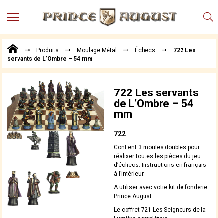
MENU
Produits
Produits
Moulage Métal
Échecs
722 Les
Points
servants de L’Ombre – 54 mm
de
Vente
Conseil
722 Les servants
Actualités
de L’Ombre – 54
mm
Téléchargements
Techniques,
722
trucs et
Contient 3 moules doubles pour
astuces
réaliser toutes les pièces du jeu
d’échecs. Instructions en français
Vidéos
à l’intérieur.
A utiliser avec votre kit de fonderie
Prince August.
Le coffret 721 Les Seigneurs de la