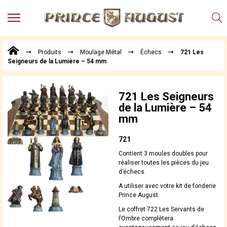
MENU
Produits
Produits
Moulage Métal
Échecs
721 Les
Points
Seigneurs de la Lumière – 54 mm
de
Vente
Conseil
721 Les Seigneurs
Actualités
de la Lumière – 54
mm
Téléchargements
Techniques,
721
trucs et
Contient 3 moules doubles pour
astuces
réaliser toutes les pièces du jeu
d’échecs.
Vidéos
A utiliser avec votre kit de fonderie
Prince August.
Le coffret 722 Les Servants de
l’Ombre complètera