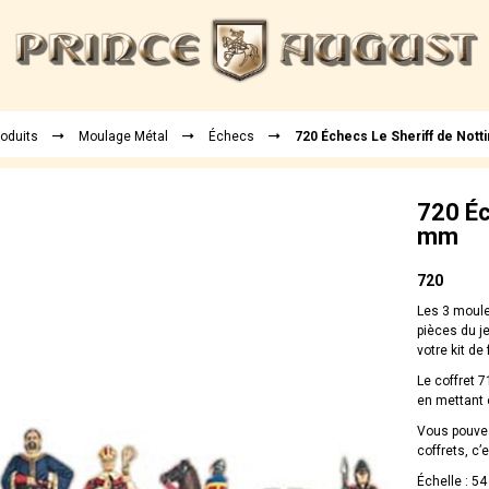
roduits
Moulage Métal
Échecs
720 Échecs Le Sheriff de Not
720 Éc
mm
720
Les 3 moule
pièces du je
votre kit de
Le coffret 
en mettant 
Vous pouvez
coffrets, c’
Échelle : 5