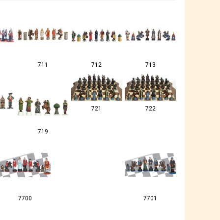
711
712
713
721
722
719
7700
7701