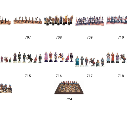
707
708
709
710
715
716
717
718
724