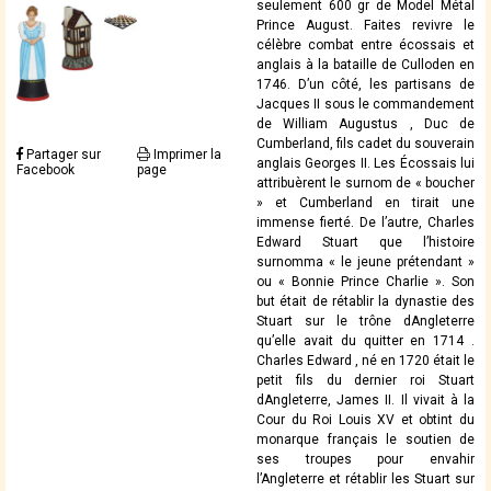
seulement 600 gr de Model Métal
Prince August. Faites revivre le
célèbre combat entre écossais et
anglais à la bataille de Culloden en
1746. D’un côté, les partisans de
Jacques II sous le commandement
de William Augustus , Duc de
Cumberland, fils cadet du souverain
Partager sur
Imprimer la
anglais Georges II. Les Écossais lui
Facebook
page
attribuèrent le surnom de « boucher
» et Cumberland en tirait une
immense fierté. De l’autre, Charles
Edward Stuart que l’histoire
surnomma « le jeune prétendant »
ou « Bonnie Prince Charlie ». Son
but était de rétablir la dynastie des
Stuart sur le trône dAngleterre
qu’elle avait du quitter en 1714 .
Charles Edward , né en 1720 était le
petit fils du dernier roi Stuart
dAngleterre, James II. Il vivait à la
Cour du Roi Louis XV et obtint du
monarque français le soutien de
ses troupes pour envahir
l’Angleterre et rétablir les Stuart sur