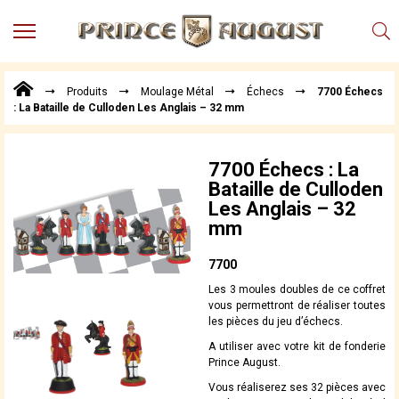
MENU
Produits
Produits
Moulage Métal
Échecs
7700 Échecs
Points
: La Bataille de Culloden Les Anglais – 32 mm
de
Vente
Conseil
7700 Échecs : La
Actualités
Bataille de Culloden
Les Anglais – 32
Téléchargements
mm
Techniques,
trucs et
7700
astuces
Les 3 moules doubles de ce coffret
Vidéos
vous permettront de réaliser toutes
les pièces du jeu d’échecs.
A utiliser avec votre kit de fonderie
Prince August.
Vous réaliserez ses 32 pièces avec