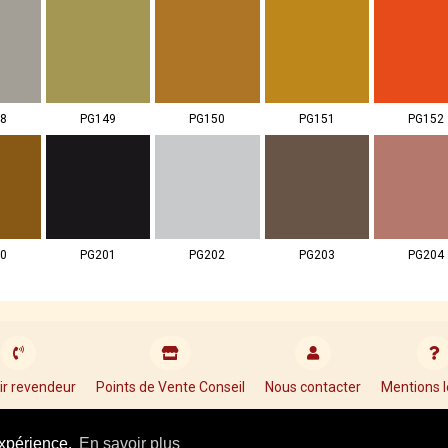
8
PG149
PG150
PG151
PG152
0
PG201
PG202
PG203
PG204
ir revendeur
Points de Vente Conseil
Nous contacter
Mentions l
Tel : +33 01 34 87 40 05
expérience.
En savoir plus