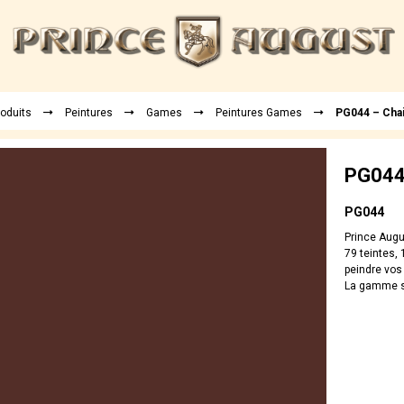
roduits
Peintures
Games
Peintures Games
PG044 – Cha
PG044
PG044
Prince Aug
79 teintes, 
peindre vos
La gamme sp