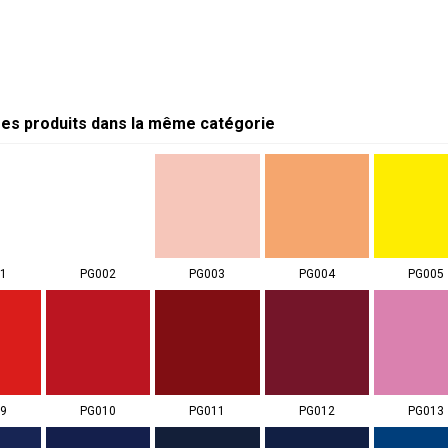
res produits dans la même catégorie
1
PG002
PG003
PG004
PG005
9
PG010
PG011
PG012
PG013