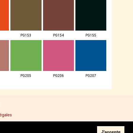
PG153
PG154
PG155
PG205
PG206
PG207
égales
J'accepte