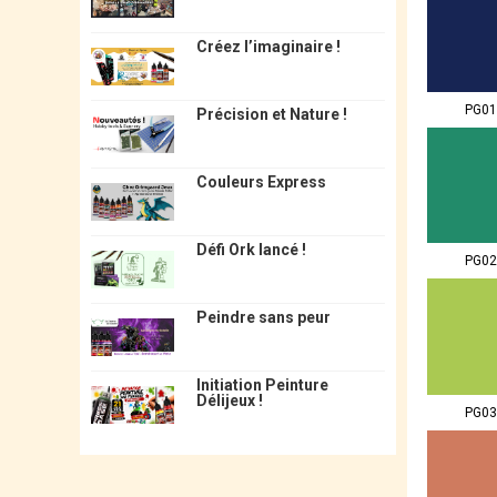
Créez l’imaginaire !
PG01
Précision et Nature !
Couleurs Express
Défi Ork lancé !
PG02
Peindre sans peur
Initiation Peinture
Délijeux !
PG03