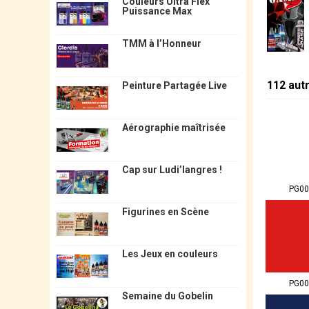
Couleurs Ultra Flex
Puissance Max
TMM à l’Honneur
112 aut
Peinture Partagée Live
Aérographie maîtrisée
Cap sur Ludi’langres !
PG00
Figurines en Scène
Les Jeux en couleurs
PG00
Semaine du Gobelin