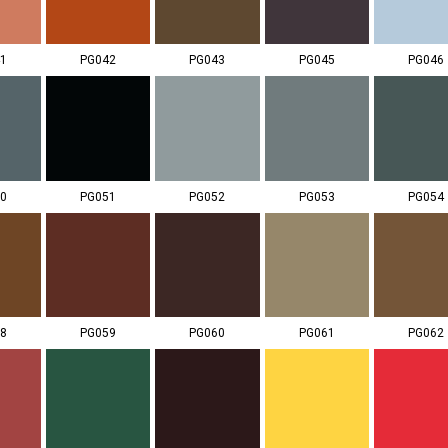
1
PG042
PG043
PG045
PG046
0
PG051
PG052
PG053
PG054
8
PG059
PG060
PG061
PG062