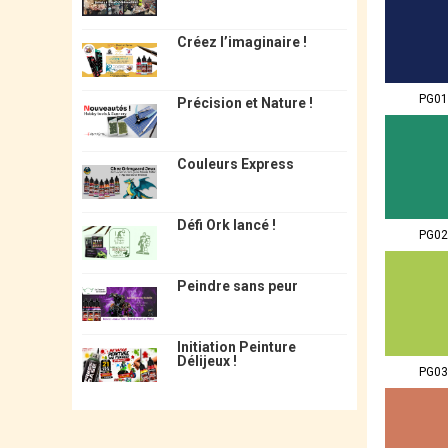
Créez l’imaginaire !
PG01
Précision et Nature !
Couleurs Express
Défi Ork lancé !
PG02
Peindre sans peur
Initiation Peinture
Délijeux !
PG03