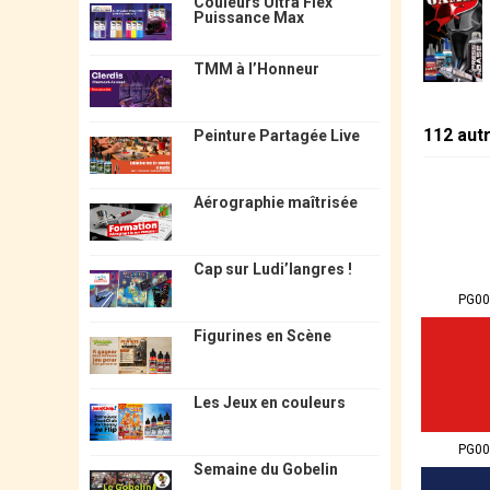
Couleurs Ultra Flex
Puissance Max
TMM à l’Honneur
112 aut
Peinture Partagée Live
Aérographie maîtrisée
Cap sur Ludi’langres !
PG00
Figurines en Scène
Les Jeux en couleurs
PG00
Semaine du Gobelin