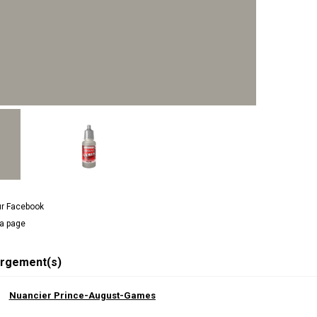
ur Facebook
la page
rgement(s)
Nuancier Prince-August-Games