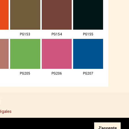
PG153
PG154
PG155
PG205
PG206
PG207
égales
J'accepte