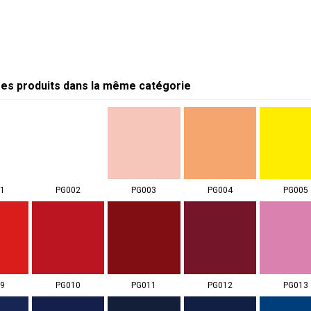
res produits dans la même catégorie
1
PG002
PG003
PG004
PG005
9
PG010
PG011
PG012
PG013