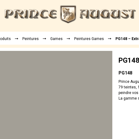
roduits
Peintures
Games
Peintures Games
PG148 – Extr
PG148 
PG148
Prince Aug
79 teintes, 
peindre vos
La gamme sp