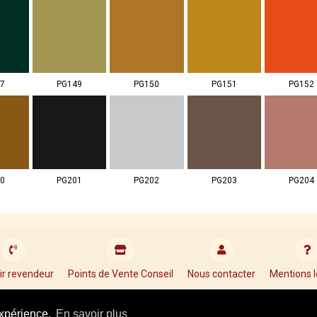
7
PG149
PG150
PG151
PG152
0
PG201
PG202
PG203
PG204
ir revendeur
Points de Vente Conseil
Nous contacter
Mentions l
Tel : +33 01 34 87 40 05
expérience.
En savoir plus