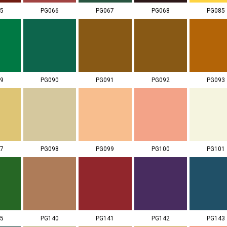
5
PG066
PG067
PG068
PG085
9
PG090
PG091
PG092
PG093
7
PG098
PG099
PG100
PG101
5
PG140
PG141
PG142
PG143