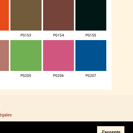
PG153
PG154
PG155
PG205
PG206
PG207
égales
J'accepte