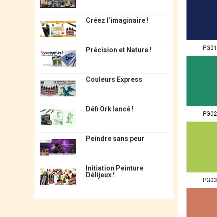
Créez l’imaginaire !
PG01
Précision et Nature !
Couleurs Express
Défi Ork lancé !
PG02
Peindre sans peur
Initiation Peinture
Délijeux !
PG03