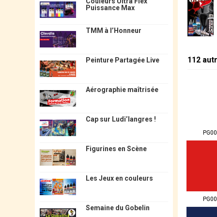
Couleurs Ultra Flex
Puissance Max
TMM à l’Honneur
112 aut
Peinture Partagée Live
Aérographie maîtrisée
Cap sur Ludi’langres !
PG00
Figurines en Scène
Les Jeux en couleurs
PG00
Semaine du Gobelin