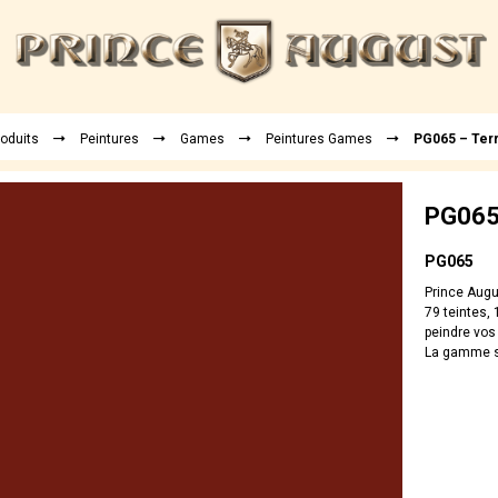
roduits
Peintures
Games
Peintures Games
PG065 – Terr
PG065 
PG065
Prince Aug
79 teintes, 
peindre vos
La gamme sp