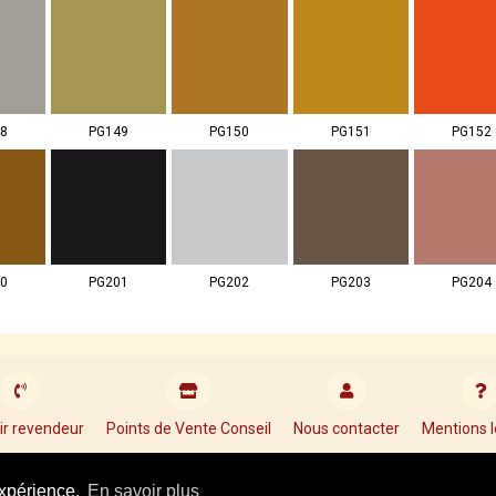
8
PG149
PG150
PG151
PG152
0
PG201
PG202
PG203
PG204
ir revendeur
Points de Vente Conseil
Nous contacter
Mentions l
Tel : +33 01 34 87 40 05
expérience.
En savoir plus