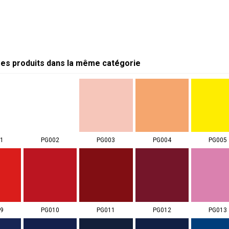
res produits dans la même catégorie
1
PG002
PG003
PG004
PG005
9
PG010
PG011
PG012
PG013