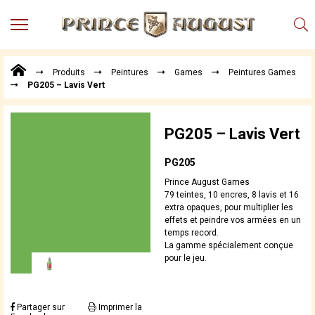
MENU
Produits
Produits
Peintures
Games
Peintures Games
Points
PG205 – Lavis Vert
de
Vente
Conseil
PG205 – Lavis Vert
Actualités
PG205
Téléchargements
Prince August Games
Techniques,
79 teintes, 10 encres, 8 lavis et 16
trucs et
extra opaques, pour multiplier les
effets et peindre vos armées en un
astuces
temps record.
Vidéos
La gamme spécialement conçue
pour le jeu.
Partager sur
Imprimer la