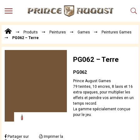
MENU
Produits
Produits
Peintures
Games
Peintures Games
Points
PG062 – Terre
de
Vente
Conseil
PG062 – Terre
Actualités
PG062
Téléchargements
Prince August Games
Techniques,
79 teintes, 10 encres, 8 lavis et 16
trucs et
extra opaques, pour multiplier les
effets et peindre vos armées en un
astuces
temps record.
Vidéos
La gamme spécialement conçue
pour le jeu.
Partager sur
Imprimer la