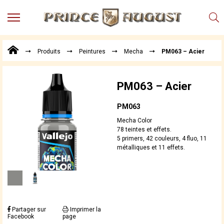
MENU
Produits
Produits
Peintures
Mecha
PM063 – Acier
Points
de
Vente
PM063 – Acier
Conseil
Actualités
PM063
Téléchargements
Mecha Color
78 teintes et effets.
Techniques,
5 primers, 42 couleurs, 4 fluo, 11
trucs et
métalliques et 11 effets.
astuces
Vidéos
Partager sur
Imprimer la
Facebook
page