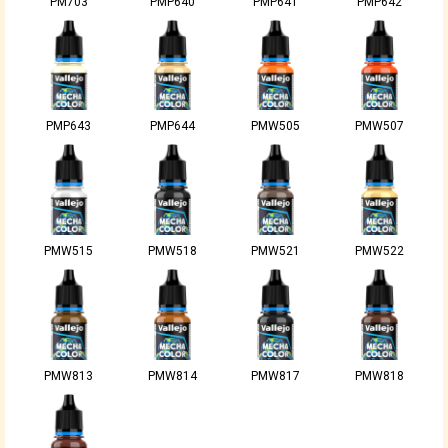
PM703
PMP640
PMP641
PMP642
PMP643
PMP644
PMW505
PMW507
PMW515
PMW518
PMW521
PMW522
PMW813
PMW814
PMW817
PMW818