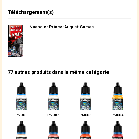
Téléchargement(s)
Nuancier Prince-August-Games
77 autres produits dans la même catégorie
PM001
PM002
PM003
PM004