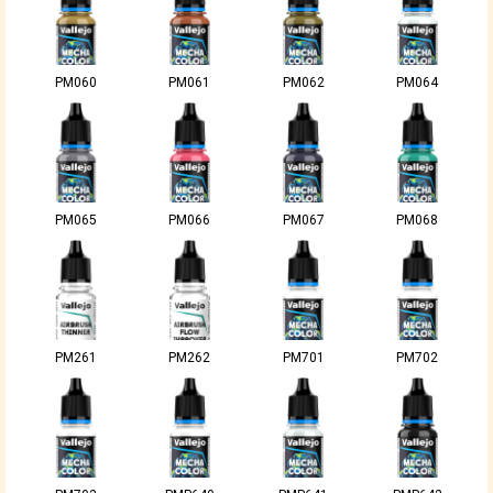
PM060
PM061
PM062
PM064
PM065
PM066
PM067
PM068
PM261
PM262
PM701
PM702