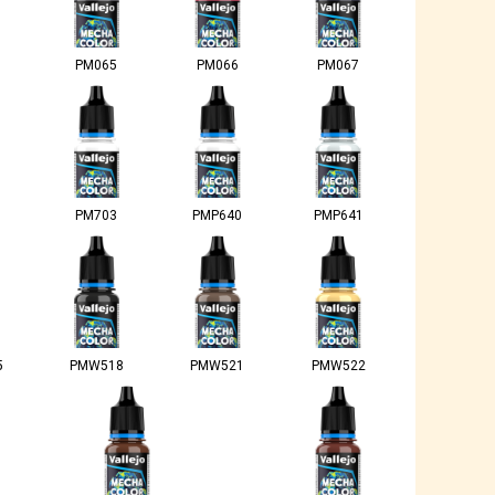
PM065
PM066
PM067
PM703
PMP640
PMP641
5
PMW518
PMW521
PMW522