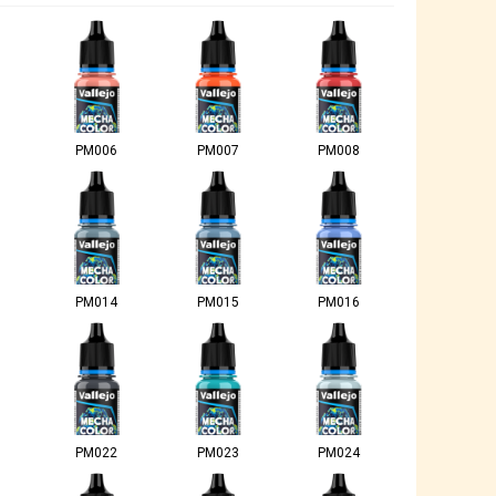
PM006
PM007
PM008
PM014
PM015
PM016
PM022
PM023
PM024