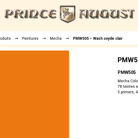
roduits
Peintures
Mecha
PMW505 – Wash oxyde clair
PMW50
PMW505
Mecha Colo
78 teintes e
5 primers, 4