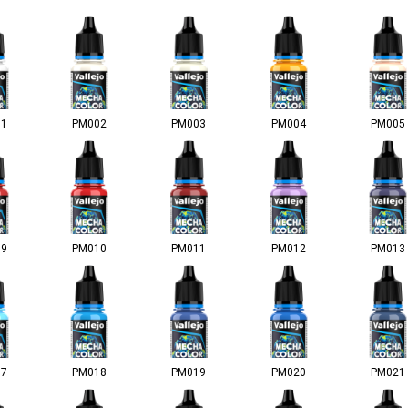
01
PM002
PM003
PM004
PM005
09
PM010
PM011
PM012
PM013
17
PM018
PM019
PM020
PM021