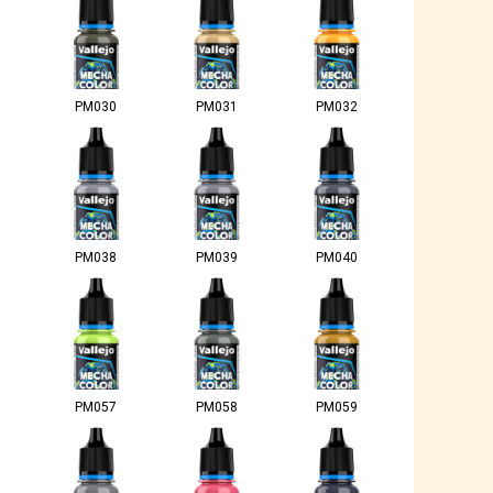
PM030
PM031
PM032
PM038
PM039
PM040
PM057
PM058
PM059