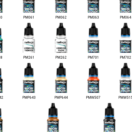
60
PM061
PM062
PM063
PM064
68
PM261
PM262
PM701
PM702
42
PMP643
PMP644
PMW507
PMW51