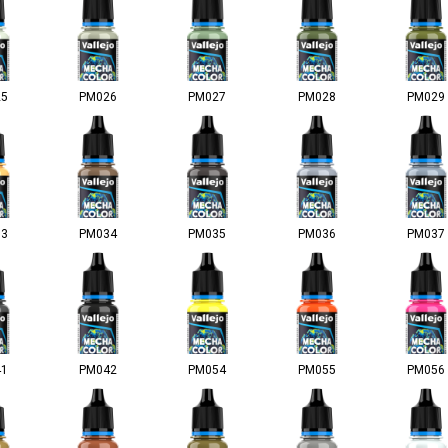
25
PM026
PM027
PM028
PM029
33
PM034
PM035
PM036
PM037
41
PM042
PM054
PM055
PM056