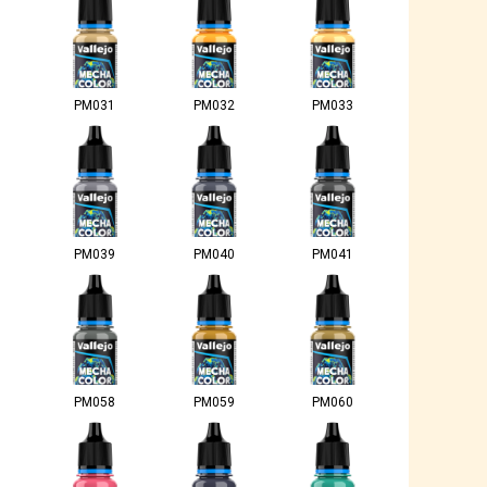
PM031
PM032
PM033
PM039
PM040
PM041
PM058
PM059
PM060