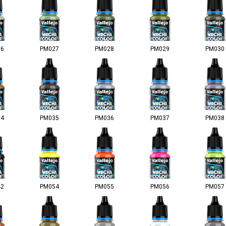
26
PM027
PM028
PM029
PM030
34
PM035
PM036
PM037
PM038
42
PM054
PM055
PM056
PM057