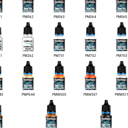
61
PM062
PM063
PM064
PM065
61
PM262
PM701
PM702
PM703
43
PMP644
PMW505
PMW507
PMW51