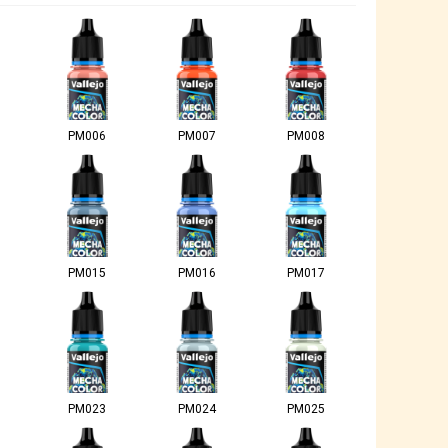
PM006
PM007
PM008
PM015
PM016
PM017
PM023
PM024
PM025