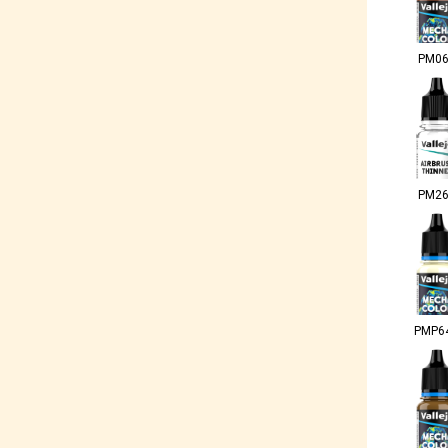
PM0
PM2
PMP6