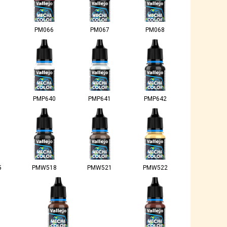
PM066
PM067
PM068
PMP640
PMP641
PMP642
5
PMW518
PMW521
PMW522