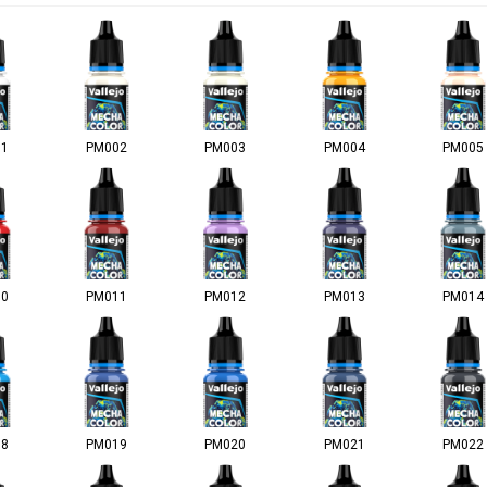
01
PM002
PM003
PM004
PM005
10
PM011
PM012
PM013
PM014
18
PM019
PM020
PM021
PM022