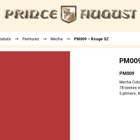
roduits
Peintures
Mecha
PM009 – Rouge SZ
PM009
PM009
Mecha Colo
78 teintes e
5 primers, 4