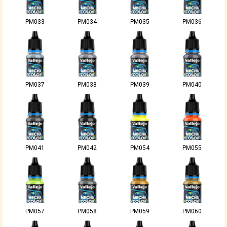
PM033
PM034
PM035
PM036
PM037
PM038
PM039
PM040
PM041
PM042
PM054
PM055
PM057
PM058
PM059
PM060