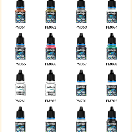
PM061
PM062
PM063
PM064
PM065
PM066
PM067
PM068
PM261
PM262
PM701
PM702