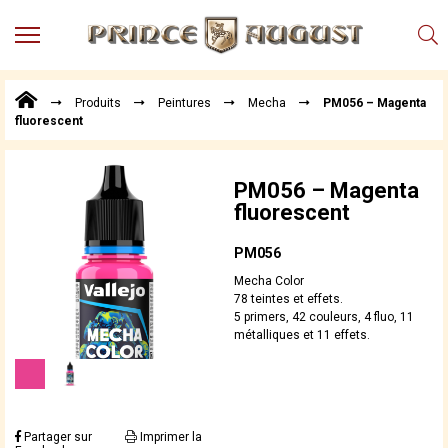
MENU
Produits
Produits
Peintures
Mecha
PM056 – Magenta
Points
fluorescent
de
Vente
Conseil
PM056 – Magenta
Actualités
fluorescent
Téléchargements
PM056
Techniques,
Mecha Color
trucs et
78 teintes et effets.
astuces
5 primers, 42 couleurs, 4 fluo, 11
métalliques et 11 effets.
Vidéos
Partager sur
Imprimer la