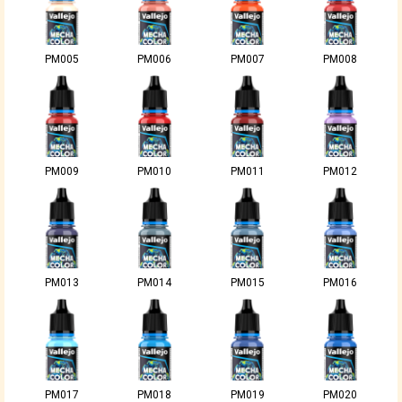
PM005
PM006
PM007
PM008
PM009
PM010
PM011
PM012
PM013
PM014
PM015
PM016
PM017
PM018
PM019
PM020