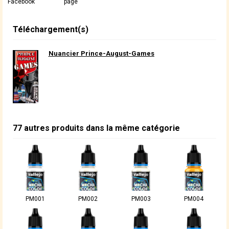
Facebook
page
Téléchargement(s)
Nuancier Prince-August-Games
77 autres produits dans la même catégorie
PM001
PM002
PM003
PM004