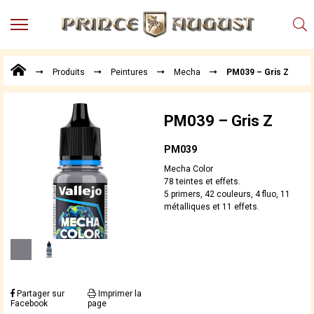
MENU
Produits
Produits
Peintures
Mecha
PM039 – Gris Z
Points
de
Vente
PM039 – Gris Z
Conseil
Actualités
PM039
Téléchargements
Mecha Color
78 teintes et effets.
Techniques,
5 primers, 42 couleurs, 4 fluo, 11
trucs et
métalliques et 11 effets.
astuces
Vidéos
Partager sur
Imprimer la
Facebook
page