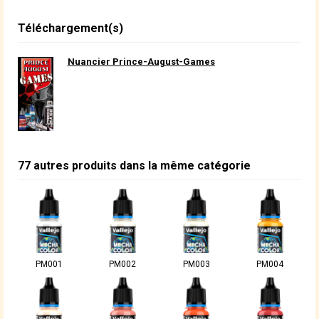
Téléchargement(s)
Nuancier Prince-August-Games
77 autres produits dans la même catégorie
PM001
PM002
PM003
PM004