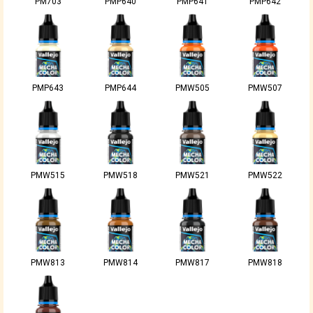
PM703
PMP640
PMP641
PMP642
PMP643
PMP644
PMW505
PMW507
PMW515
PMW518
PMW521
PMW522
PMW813
PMW814
PMW817
PMW818