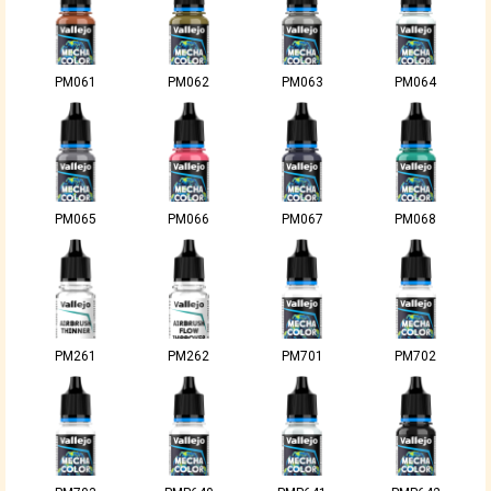
PM061
PM062
PM063
PM064
PM065
PM066
PM067
PM068
PM261
PM262
PM701
PM702