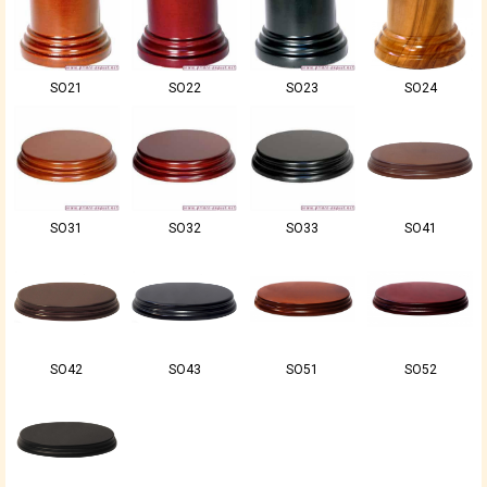
SO21
SO22
SO23
SO24
SO31
SO32
SO33
SO41
SO42
SO43
SO51
SO52