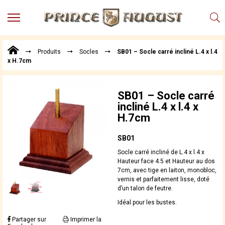
MENU
Produits
Produits
Socles
SB01 – Socle carré incliné L.4 x l.4
Points
x H.7cm
de
Vente
Conseil
SB01 – Socle carré
Actualités
incliné L.4 x l.4 x
H.7cm
Téléchargements
Techniques,
SB01
trucs et
Socle carré incliné de L.4 x l.4 x
astuces
Hauteur face 4.5 et Hauteur au dos
7cm, avec tige en laiton, monobloc,
Vidéos
vernis et parfaitement lisse, doté
d’un talon de feutre.
Idéal pour les bustes.
Partager sur
Imprimer la