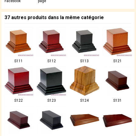
Facebook
page
37 autres produits dans la même catégorie
S111
S112
S113
S121
S122
S123
S124
S131