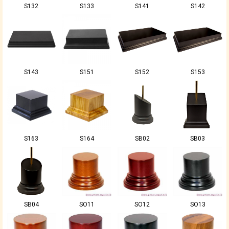
S132
S133
S141
S142
S143
S151
S152
S153
S163
S164
SB02
SB03
SB04
SO11
SO12
SO13