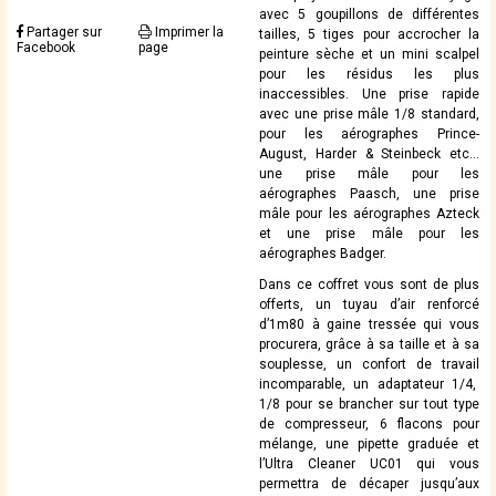
avec 5 goupillons de différentes
Partager sur
Imprimer la
tailles, 5 tiges pour accrocher la
Facebook
page
peinture sèche et un mini scalpel
pour les résidus les plus
inaccessibles. Une prise rapide
avec une prise mâle 1/8 standard,
pour les aérographes Prince-
August, Harder & Steinbeck etc…
une prise mâle pour les
aérographes Paasch, une prise
mâle pour les aérographes Azteck
et une prise mâle pour les
aérographes Badger.
Dans ce coffret vous sont de plus
offerts, un tuyau d’air renforcé
d’1m80 à gaine tressée qui vous
procurera, grâce à sa taille et à sa
souplesse, un confort de travail
incomparable, un adaptateur 1/4,
1/8 pour se brancher sur tout type
de compresseur, 6 flacons pour
mélange, une pipette graduée et
l’Ultra Cleaner UC01 qui vous
permettra de décaper jusqu’aux