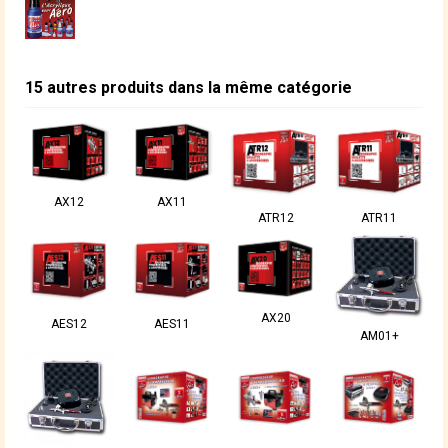
15 autres produits dans la même catégorie
AX12
AX11
ATR12
ATR11
AX20
AES12
AES11
AM01+