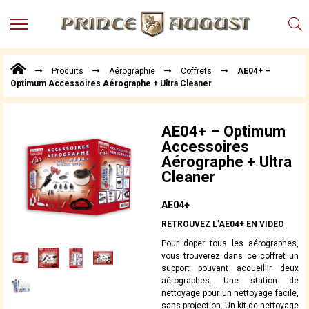
MENU
Produits
Produits
Aérographie
Coffrets
AE04+ –
Points
Optimum Accessoires Aérographe + Ultra Cleaner
de
Vente
Conseil
AE04+ – Optimum
Actualités
Accessoires
Aérographe + Ultra
Téléchargements
Cleaner
Techniques,
trucs et
AE04+
astuces
RETROUVEZ L’AE04+ EN VIDEO
Vidéos
Pour doper tous les aérographes,
vous trouverez dans ce coffret un
support pouvant accueillir deux
aérographes. Une station de
nettoyage pour un nettoyage facile,
sans projection. Un kit de nettoyage