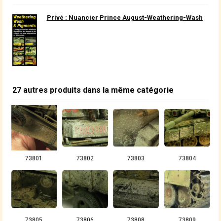
Privé : Nuancier Prince August-Weathering-Wash
27 autres produits dans la même catégorie
73801
73802
73803
73804
73805
73806
73808
73809