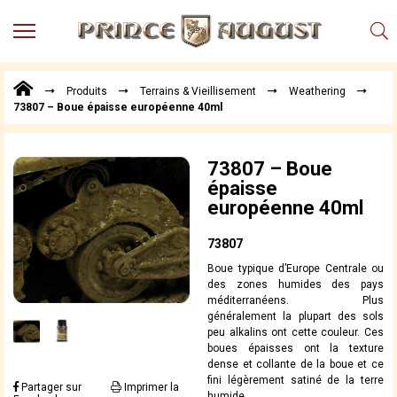
MENU
Produits
Produits
Terrains & Vieillisement
Weathering
Points
73807 – Boue épaisse européenne 40ml
de
Vente
Conseil
73807 – Boue
Actualités
épaisse
européenne 40ml
Téléchargements
Techniques,
73807
trucs et
Boue typique d’Europe Centrale ou
astuces
des zones humides des pays
méditerranéens. Plus
Vidéos
généralement la plupart des sols
peu alkalins ont cette couleur. Ces
boues épaisses ont la texture
dense et collante de la boue et ce
fini légèrement satiné de la terre
Partager sur
Imprimer la
humide.