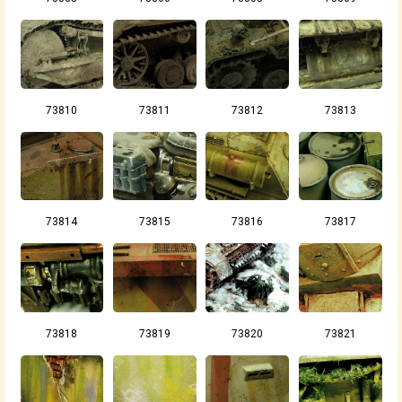
73810
73811
73812
73813
73814
73815
73816
73817
73818
73819
73820
73821