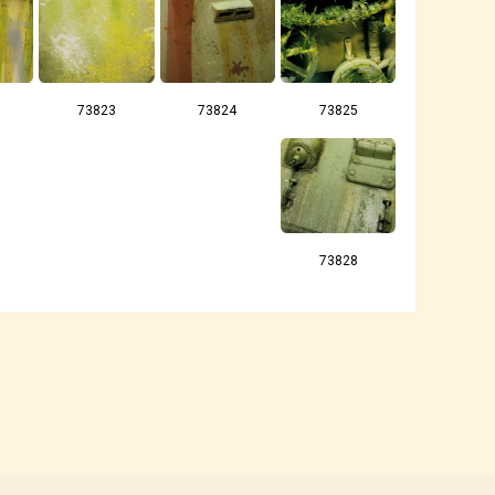
73823
73824
73825
73828