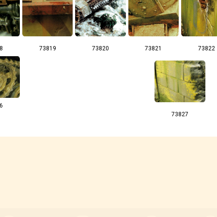
8
73819
73820
73821
73822
6
73827