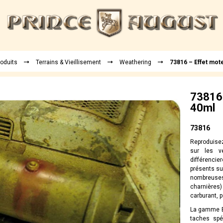
roduits
Terrains & Vieillisement
Weathering
73816 – Effet mot
73816 
40ml
73816
Reproduisez
sur les v
différencie
présents su
nombreuse
charnières)
carburant, 
La gamme Ef
taches spé