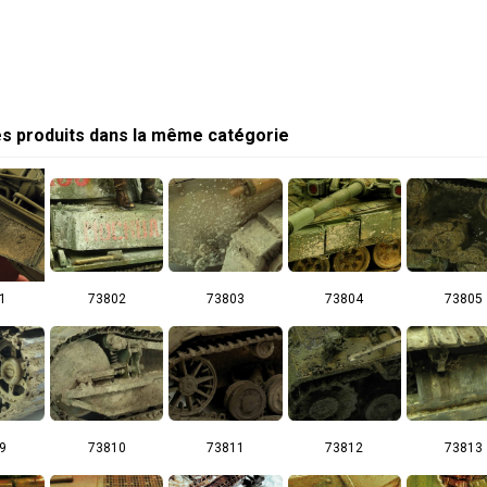
es produits dans la même catégorie
1
73802
73803
73804
73805
9
73810
73811
73812
73813