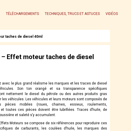
TÉLÉCHARGEMENTS
TECHNIQUES, TRUCS ET ASTUCES
VIDÉOS
eur taches de diesel 40ml
– Effet moteur taches de diesel
 avec le plus grand réalisme les marques et les traces de diesel
éhicules. Son ton orangé et sa transparence spécifiques
ront nettement le diesel du pétrole ou des autres produits gras
r les véhicules. Les véhicules et leurs moteurs sont composés de
s pièces mobiles (roues, chaines, essieux, roulements,
 et toutes ces pièces doivent être lubrifiées. Traces d’huile, de
poussière et saleté s’y accumulent.
fets Moteurs se compose de six références pour reproduire ces
cifiques de carburants, les coulées d’huile, les marques des