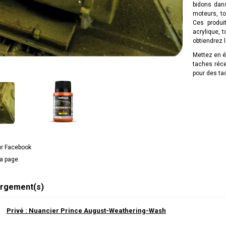
bidons dan
moteurs, to
Ces produi
acrylique, 
obtiendrez l
Mettez en é
taches réc
pour des ta
ur Facebook
la page
rgement(s)
Privé : Nuancier Prince August-Weathering-Wash