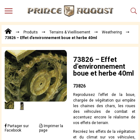
MENU
Produits
Produits
Terrains & Vieillisement
Weathering
Points
73826 – Effet d’environnement boue et herbe 40ml
de
Vente
Conseil
73826 – Effet
Actualités
d’environnement
boue et herbe 40ml
Téléchargements
Techniques,
73826
trucs et
Reproduisez l’effet de la boue,
astuces
chargée de végétation qui empâte
les chaines des chars, les roues
Vidéos
des véhicules de combat et
accentuez encore le réalisme de
vos effets de terrain.
Partager sur
Imprimer la
Facebook
page
Recréez les effets de la végétation
et du climat sur vos véhicules,