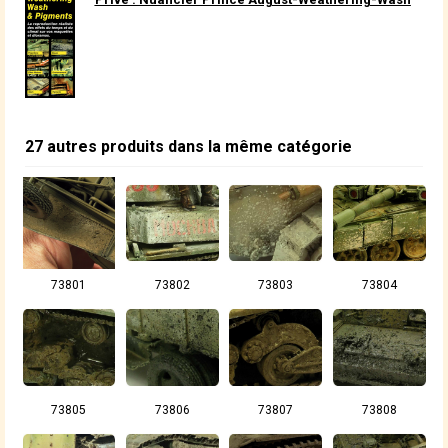
27 autres produits dans la même catégorie
73801
73802
73803
73804
73805
73806
73807
73808