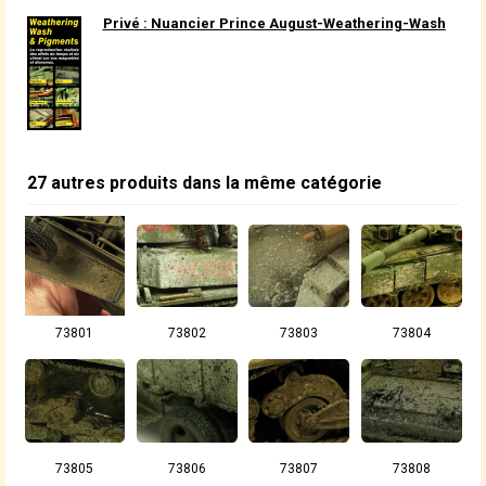
Privé : Nuancier Prince August-Weathering-Wash
27 autres produits dans la même catégorie
73801
73802
73803
73804
73805
73806
73807
73808