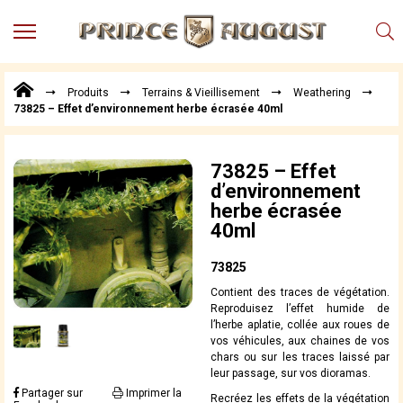
MENU
Produits
Produits
Terrains & Vieillisement
Weathering
Points
73825 – Effet d’environnement herbe écrasée 40ml
de
Vente
Conseil
73825 – Effet
Actualités
d’environnement
herbe écrasée
Téléchargements
40ml
Techniques,
trucs et
73825
astuces
Contient des traces de végétation.
Vidéos
Reproduisez l’effet humide de
l’herbe aplatie, collée aux roues de
vos véhicules, aux chaines de vos
chars ou sur les traces laissé par
leur passage, sur vos dioramas.
Partager sur
Imprimer la
Recréez les effets de la végétation