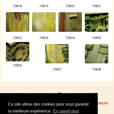
73818
73819
73820
73821
73822
73823
73824
73825
73826
73827
73828
Devenir revendeur
Points de Vente Conseil
Nous contacter
Ce site utilise des cookies pour vous garantir
la meilleure expérience.
En savoir plus