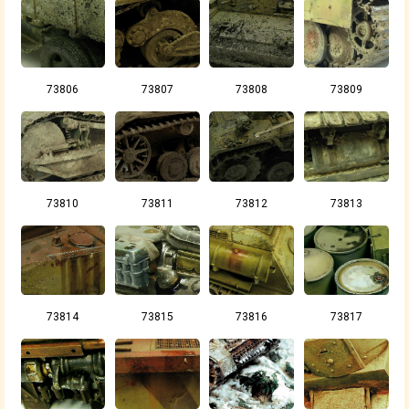
73806
73807
73808
73809
73810
73811
73812
73813
73814
73815
73816
73817