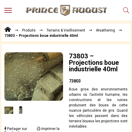
MENU
Produits
Produits
Terrains & Vieillisement
Weathering
Points
73803 – Projections boue industrielle 40ml
de
Vente
Conseil
73803 –
Actualités
Projections boue
industrielle 40ml
Téléchargements
Techniques,
73803
trucs et
Boue grise des environnements
astuces
urbains où l’activité humaine, les
constructions et les ruines
Vidéos
produisent des boues de cette
nuance particulière de gris. Quand
les véhicules passent dans des
terrains boueux les projections sont
inévitables.
Partager sur
Imprimer la