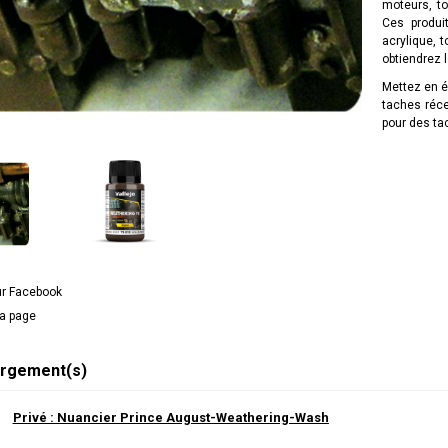
moteurs, to
Ces produi
acrylique, 
obtiendrez l
Mettez en é
taches réc
pour des ta
ur Facebook
la page
rgement(s)
Privé : Nuancier Prince August-Weathering-Wash