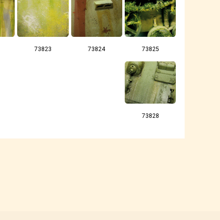
73823
73824
73825
73828