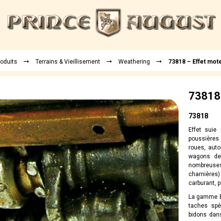
roduits
Terrains & Vieillisement
Weathering
73818 – Effet mot
73818 
73818
Effet suie
poussières 
roues, aut
wagons de
nombreuse
charnières)
carburant, 
La gamme Ef
taches spé
bidons dan