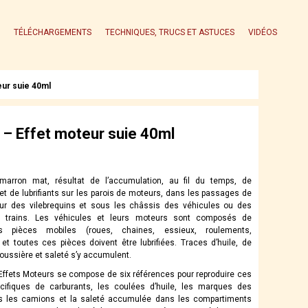
TÉLÉCHARGEMENTS
TECHNIQUES, TRUCS ET ASTUCES
VIDÉOS
eur suie 40ml
– Effet moteur suie 40ml
 marron mat, résultat de l’accumulation, au fil du temps, de
et de lubrifiants sur les parois de moteurs, dans les passages de
our des vilebrequins et sous les châssis des véhicules ou des
 trains. Les véhicules et leurs moteurs sont composés de
s pièces mobiles (roues, chaines, essieux, roulements,
 et toutes ces pièces doivent être lubrifiées. Traces d’huile, de
poussière et saleté s’y accumulent.
fets Moteurs se compose de six références pour reproduire ces
cifiques de carburants, les coulées d’huile, les marques des
s les camions et la saleté accumulée dans les compartiments