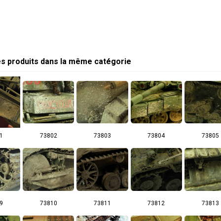
es produits dans la même catégorie
1
73802
73803
73804
73805
9
73810
73811
73812
73813