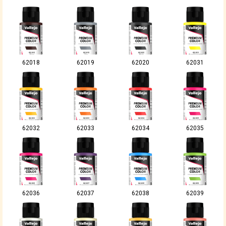
62018
62019
62020
62031
62032
62033
62034
62035
62036
62037
62038
62039