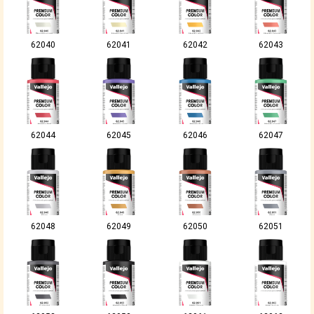
62040
62041
62042
62043
62044
62045
62046
62047
62048
62049
62050
62051