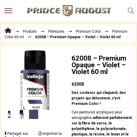
MENU
Produits
Produits
Peintures
Premium Color
Premium
Points
Color 60 ml
62008 – Premium Opaque – Violet – Violet 60 ml
de
Vente
Conseil
62008 – Premium
Actualités
Opaque – Violet –
Violet 60 ml
Téléchargements
Techniques,
62008
trucs et
Des couleurs qui claquent, des
astuces
projets qui détonnent, c’est
Premium Color !
Vidéos
Ces peintures acryliques pour
aérographie
adhèrent parfaitement
sur la fibre de verre, le
polyéthylène, le polycarbonate,
Partager sur
Imprimer la
plastique, la résine, le lexan et le