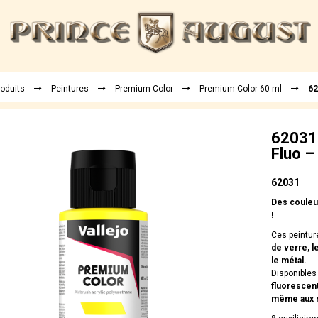
roduits
Peintures
Premium Color
Premium Color 60 ml
62
62031 
Fluo –
62031
Des couleur
!
Ces peintur
de verre, le
le métal.
Disponibles 
fluorescen
même aux mé