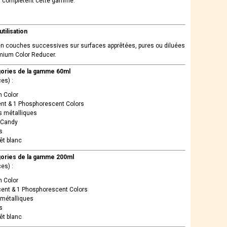
es complètent cette gamme.
tilisation
en couches successives sur surfaces apprêtées, pures ou diluées
mium Color Reducer.
ories de la gamme 60ml
es) :
 Color
ent & 1 Phosphorescent Colors
s métalliques
 Candy
s
êt blanc
ories de la gamme 200ml
es) :
 Color
cent & 1 Phosphorescent Colors
 métalliques
s
êt blanc