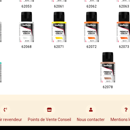
62053
62061
62062
62063
62068
62071
62072
62073
62078
ir revendeur
Points de Vente Conseil
Nous contacter
Mentions l