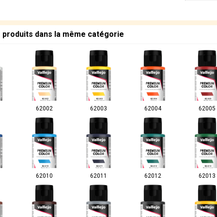
s produits dans la même catégorie
62002
62003
62004
62005
62010
62011
62012
62013