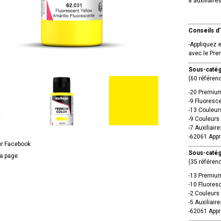
8 auxiliair
Conseils d’u
-Appliquez 
avec le Pre
Sous-catég
(60 référenc
-20 Premium
-9 Fluoresc
-13 Couleur
-9 Couleurs
-7 Auxiliaire
-62061 Appr
ur Facebook
Sous-catég
la page
(35 référenc
-13 Premium
-10 Fluores
-2 Couleurs
-5 Auxiliaire
-62061 Appr