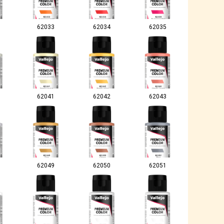
62033
62034
62035
62041
62042
62043
62049
62050
62051