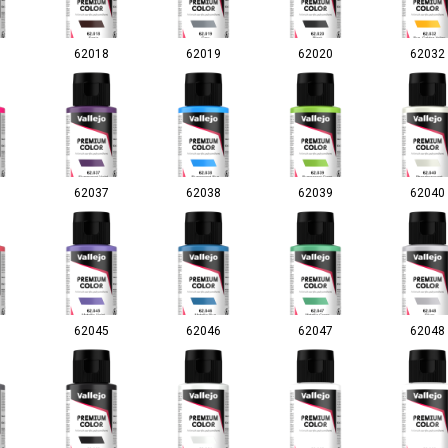
62018
62019
62020
62032
62037
62038
62039
62040
62045
62046
62047
62048