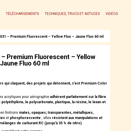
TÉLÉCHARGEMENTS
TECHNIQUES, TRUCS ET ASTUCES
VIDÉOS
031 – Premium Fluorescent – Yellow Fluo – Jaune Fluo 60 ml
– Premium Fluorescent – Yellow
 Jaune Fluo 60 ml
s qui claquent, des projets qui détonnent, c’est Premium Color
es acryliques pour aérographie
adhèrent parfaitement sur la fibre
 polyéthylène, le polycarbonate, plastique, la résine, le lexan et
en finitions
mates, opaques, transparentes, métalliques,
tes
et
phosphorescente
, elles
résistent aux manipulations et
langes de carburant RC (jusqu’à 35 % de nitro).