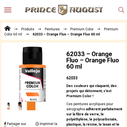
MENU
Produits
Produits
Peintures
Premium Color
Premium
Points
Color 60 ml
62033 – Orange Fluo – Orange Fluo 60 ml
de
Vente
Conseil
62033 – Orange
Actualités
Fluo – Orange Fluo
60 ml
Téléchargements
Techniques,
62033
trucs et
Des couleurs qui claquent, des
astuces
projets qui détonnent, c’est
Premium Color !
Vidéos
Ces peintures acryliques pour
aérographie
adhèrent parfaitement
sur la fibre de verre, le
polyéthylène, le polycarbonate,
Partager sur
Imprimer la
plastique, la résine, le lexan et le