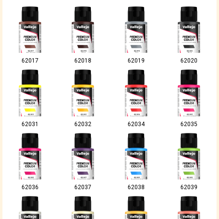
62017
62018
62019
62020
62031
62032
62034
62035
62036
62037
62038
62039