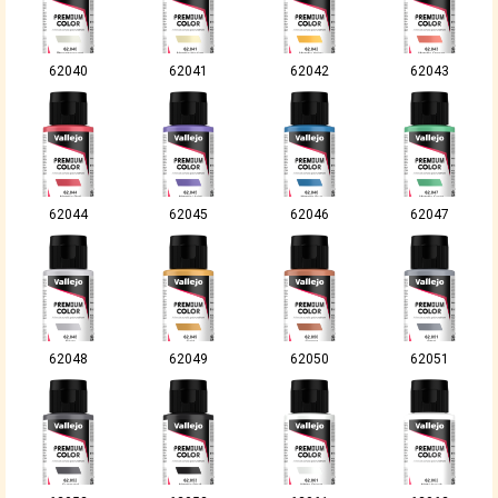
62040
62041
62042
62043
62044
62045
62046
62047
62048
62049
62050
62051