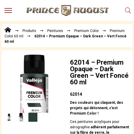
MENU
Produits
Produits
Peintures
Premium Color
Premium
Points
Color 60 ml
62014 – Premium Opaque – Dark Green – Vert Foncé
de
60 ml
Vente
Conseil
Actualités
62014 – Premium
Opaque – Dark
Téléchargements
Green – Vert Foncé
60 ml
Techniques,
trucs et
astuces
62014
Vidéos
Des couleurs qui claquent, des
projets qui détonnent, c’est
Premium Color !
Ces peintures acryliques pour
aérographie
adhèrent parfaitement
sur la fibre de verre, le