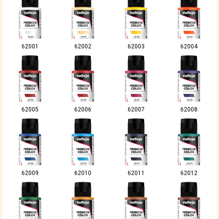
62001
62002
62003
62004
62005
62006
62007
62008
62009
62010
62011
62012