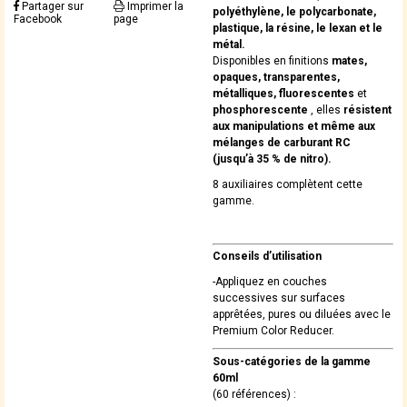
Partager sur
Imprimer la
polyéthylène, le polycarbonate,
Facebook
page
plastique, la résine, le lexan et le
métal.
Disponibles en finitions
mates,
opaques, transparentes,
métalliques, fluorescentes
et
phosphorescente
, elles
résistent
aux manipulations et même aux
mélanges de carburant RC
(jusqu’à 35 % de nitro).
8 auxiliaires complètent cette
gamme.
Conseils d’utilisation
-Appliquez en couches
successives sur surfaces
apprêtées, pures ou diluées avec le
Premium Color Reducer.
Sous-catégories de la gamme
60ml
(60 références) :