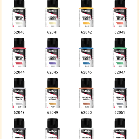
62040
62041
62042
62043
62044
62045
62046
62047
62048
62049
62050
62051