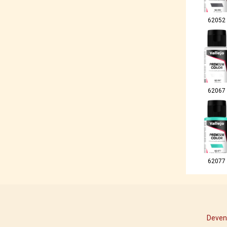
62052
62067
62077
Deven