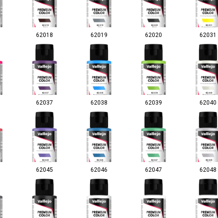
62018
62019
62020
62031
62037
62038
62039
62040
62045
62046
62047
62048