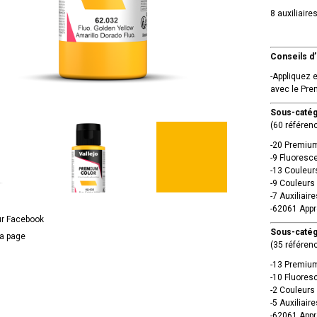
8 auxiliair
Conseils d’u
-Appliquez 
avec le Pre
Sous-catég
(60 référenc
-20 Premium
-9 Fluoresc
-13 Couleur
-9 Couleurs
-7 Auxiliaire
-62061 Appr
ur Facebook
Sous-catég
la page
(35 référenc
-13 Premium
-10 Fluores
-2 Couleurs
-5 Auxiliaire
-62061 Appr