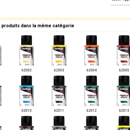
s produits dans la même catégorie
62002
62003
62004
62005
62010
62011
62012
62013