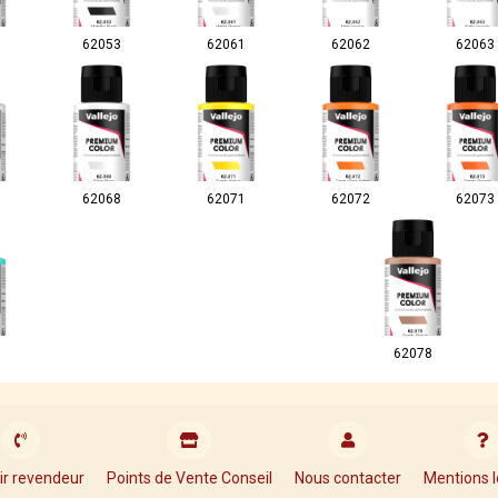
62053
62061
62062
62063
62068
62071
62072
62073
62078
ir revendeur
Points de Vente Conseil
Nous contacter
Mentions l