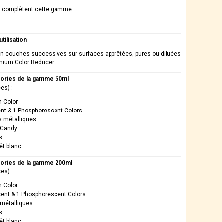
es complètent cette gamme.
tilisation
en couches successives sur surfaces apprêtées, pures ou diluées
mium Color Reducer.
ories de la gamme 60ml
es) :
 Color
ent & 1 Phosphorescent Colors
s métalliques
 Candy
s
êt blanc
ories de la gamme 200ml
es) :
 Color
cent & 1 Phosphorescent Colors
 métalliques
s
êt blanc