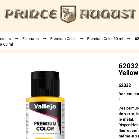
roduits
Peintures
Premium Color
Premium Color 60 ml
62
o 60 ml
62032 
Yellow
62032
Des couleur
!
Ces peintur
de verre, le
le métal.
Disponibles 
fluorescen
même aux mé