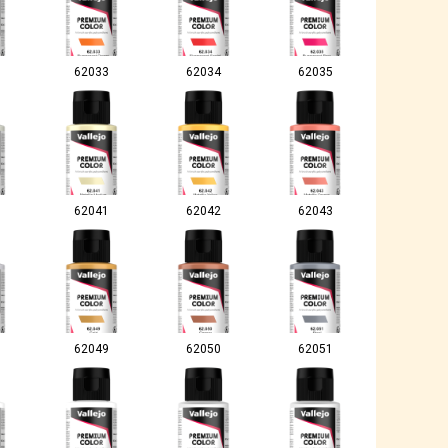
62033
62034
62035
62041
62042
62043
62049
62050
62051