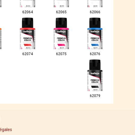
62064
62065
62066
62074
62075
62076
62079
égales