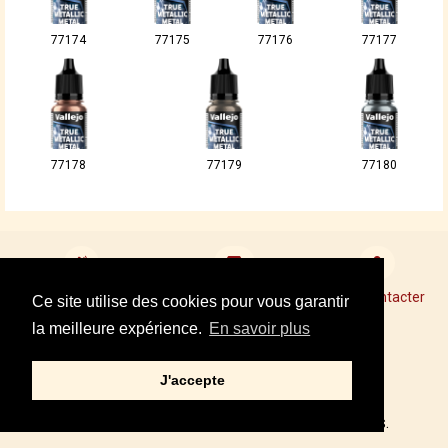
77174
77175
77176
77177
77178
77179
77180
Devenir revendeur
Points de Vente Conseil
Nous contacter
Ce site utilise des cookies pour vous garantir
la meilleure expérience.
En savoir plus
Mentions légales
J'accepte
Tel : +33 01 34 87 40 05
© 2002,2021 – PRINCE AUGUST, TOUS DROITS RÉSERVÉS.