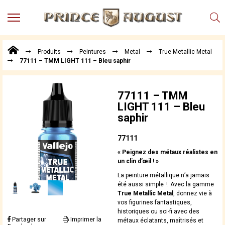
MENU
Produits
Produits
Peintures
Metal
True Metallic Metal
Points
77111 – TMM LIGHT 111 – Bleu saphir
de
Vente
Conseil
77111 – TMM
Actualités
LIGHT 111 – Bleu
saphir
Téléchargements
Techniques,
77111
trucs et
« Peignez des métaux réalistes en
astuces
un clin d’œil ! »
Vidéos
La peinture métallique n’a jamais
été aussi simple ! Avec la gamme
True Metallic Metal
, donnez vie à
vos figurines fantastiques,
historiques ou sci-fi avec des
Partager sur
Imprimer la
métaux éclatants, maîtrisés et