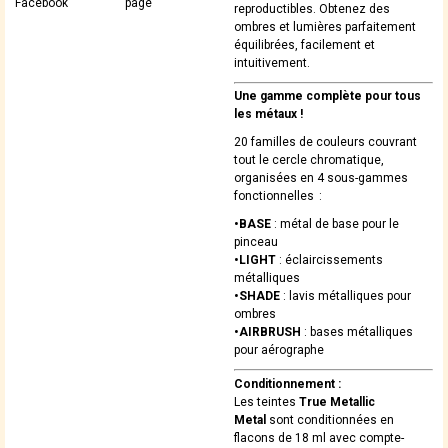
Facebook
page
reproductibles. Obtenez des
ombres et lumières parfaitement
équilibrées, facilement et
intuitivement.
Une gamme complète pour tous
les métaux !
20 familles de couleurs couvrant
tout le cercle chromatique,
organisées en 4 sous-gammes
fonctionnelles :
•BASE
: métal de base pour le
pinceau
•LIGHT
: éclaircissements
métalliques
•SHADE
: lavis métalliques pour
ombres
•AIRBRUSH
: bases métalliques
pour aérographe
Conditionnement :
Les teintes
True Metallic
Metal
sont conditionnées en
flacons de 18 ml avec compte-