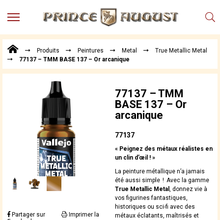
MENU
Produits
Produits
Peintures
Metal
True Metallic Metal
Points
77137 – TMM BASE 137 – Or arcanique
de
Vente
Conseil
77137 – TMM
Actualités
BASE 137 – Or
arcanique
Téléchargements
Techniques,
77137
trucs et
« Peignez des métaux réalistes en
astuces
un clin d’œil ! »
Vidéos
La peinture métallique n’a jamais
été aussi simple ! Avec la gamme
True Metallic Metal
, donnez vie à
vos figurines fantastiques,
historiques ou sci-fi avec des
Partager sur
Imprimer la
métaux éclatants, maîtrisés et