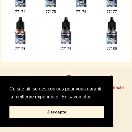
77174
77175
77176
77177
77178
77179
77180
Devenir revendeur
Points de Vente Conseil
Nous contacter
Ce site utilise des cookies pour vous garantir
la meilleure expérience.
En savoir plus
Mentions légales
J'accepte
Tel : +33 01 34 87 40 05
© 2002,2021 – PRINCE AUGUST, TOUS DROITS RÉSERVÉS.