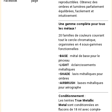
Facebook
page
reproductibles. Obtenez des
ombres et lumières parfaitement
équilibrées, facilement et
intuitivement.
Une gamme complète pour tous
les métaux !
20 familles de couleurs couvrant
tout le cercle chromatique,
organisées en 4 sous-gammes
fonctionnelles :
•BASE
: métal de base pour le
pinceau
•LIGHT
: éclaircissements
métalliques
•SHADE
: lavis métalliques pour
ombres
•AIRBRUSH
: bases métalliques
pour aérographe
Conditionnement :
Les teintes
True Metallic
Metal
sont conditionnées en
flacons de 18 ml avec compte-