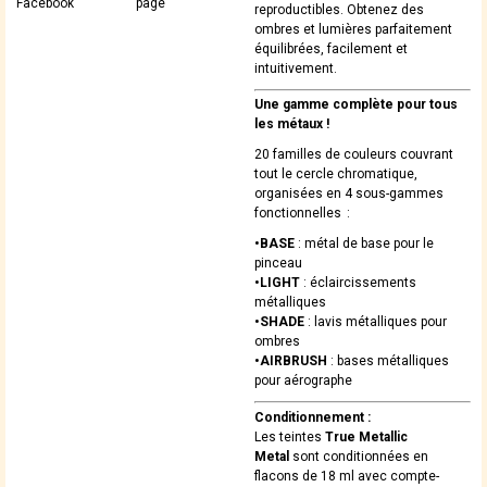
Facebook
page
reproductibles. Obtenez des
ombres et lumières parfaitement
équilibrées, facilement et
intuitivement.
Une gamme complète pour tous
les métaux !
20 familles de couleurs couvrant
tout le cercle chromatique,
organisées en 4 sous-gammes
fonctionnelles :
•BASE
: métal de base pour le
pinceau
•LIGHT
: éclaircissements
métalliques
•SHADE
: lavis métalliques pour
ombres
•AIRBRUSH
: bases métalliques
pour aérographe
Conditionnement :
Les teintes
True Metallic
Metal
sont conditionnées en
flacons de 18 ml avec compte-