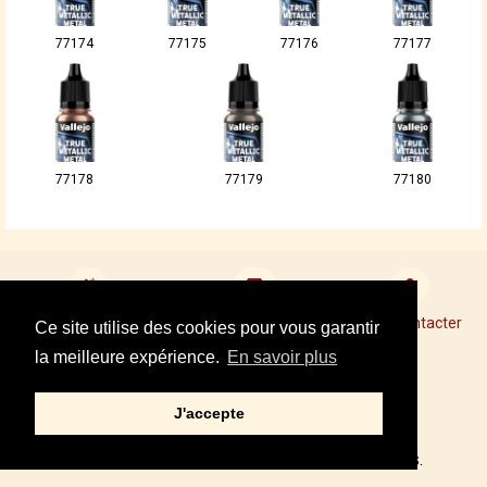
77174
77175
77176
77177
77178
77179
77180
Devenir revendeur
Points de Vente Conseil
Nous contacter
Ce site utilise des cookies pour vous garantir
la meilleure expérience.
En savoir plus
Mentions légales
J'accepte
Tel : +33 01 34 87 40 05
© 2002,2021 – PRINCE AUGUST, TOUS DROITS RÉSERVÉS.