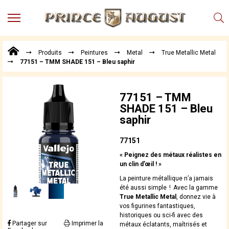
MENU
Produits
Produits
Peintures
Metal
True Metallic Metal
Points
77151 – TMM SHADE 151 – Bleu saphir
de
Vente
Conseil
77151 – TMM
Actualités
SHADE 151 – Bleu
saphir
Téléchargements
Techniques,
77151
trucs et
« Peignez des métaux réalistes en
astuces
un clin d’œil ! »
Vidéos
La peinture métallique n’a jamais
été aussi simple ! Avec la gamme
True Metallic Metal
, donnez vie à
vos figurines fantastiques,
historiques ou sci-fi avec des
Partager sur
Imprimer la
métaux éclatants, maîtrisés et