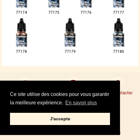
77174
77175
77176
77177
77178
77179
77180
Devenir revendeur
Points de Vente Conseil
Nous contacter
Ce site utilise des cookies pour vous garantir
la meilleure expérience.
En savoir plus
Mentions légales
J'accepte
Tel : +33 01 34 87 40 05
© 2002,2021 – PRINCE AUGUST, TOUS DROITS RÉSERVÉS.