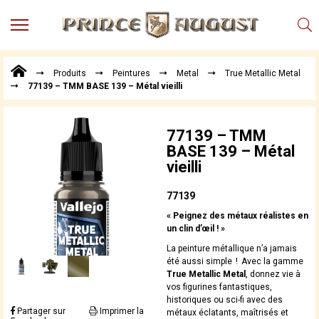
MENU
Produits
Produits
Peintures
Metal
True Metallic Metal
Points
77139 – TMM BASE 139 – Métal vieilli
de
Vente
Conseil
77139 – TMM
Actualités
BASE 139 – Métal
vieilli
Téléchargements
Techniques,
77139
trucs et
« Peignez des métaux réalistes en
astuces
un clin d’œil ! »
Vidéos
La peinture métallique n’a jamais
été aussi simple ! Avec la gamme
True Metallic Metal
, donnez vie à
vos figurines fantastiques,
historiques ou sci-fi avec des
Partager sur
Imprimer la
métaux éclatants, maîtrisés et