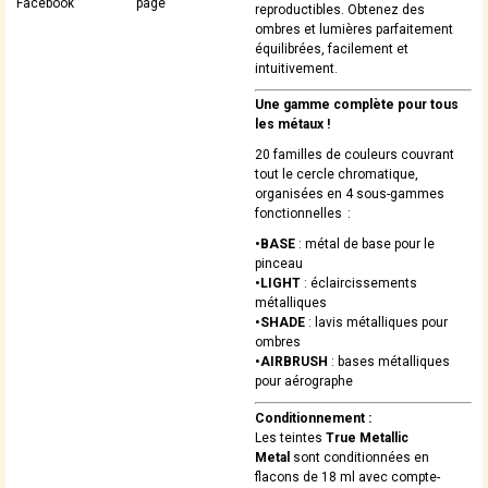
Facebook
page
reproductibles. Obtenez des
ombres et lumières parfaitement
équilibrées, facilement et
intuitivement.
Une gamme complète pour tous
les métaux !
20 familles de couleurs couvrant
tout le cercle chromatique,
organisées en 4 sous-gammes
fonctionnelles :
•BASE
: métal de base pour le
pinceau
•LIGHT
: éclaircissements
métalliques
•SHADE
: lavis métalliques pour
ombres
•AIRBRUSH
: bases métalliques
pour aérographe
Conditionnement :
Les teintes
True Metallic
Metal
sont conditionnées en
flacons de 18 ml avec compte-