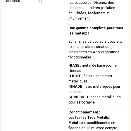
Facebook
page
reproductibles. Obtenez des
ombres et lumières parfaitement
équilibrées, facilement et
intuitivement.
Une gamme complète pour tous
les métaux !
20 familles de couleurs couvrant
tout le cercle chromatique,
organisées en 4 sous-gammes
fonctionnelles :
•BASE
: métal de base pour le
pinceau
•LIGHT
: éclaircissements
métalliques
•SHADE
: lavis métalliques pour
ombres
•AIRBRUSH
: bases métalliques
pour aérographe
Conditionnement :
Les teintes
True Metallic
Metal
sont conditionnées en
flacons de 18 ml avec compte-