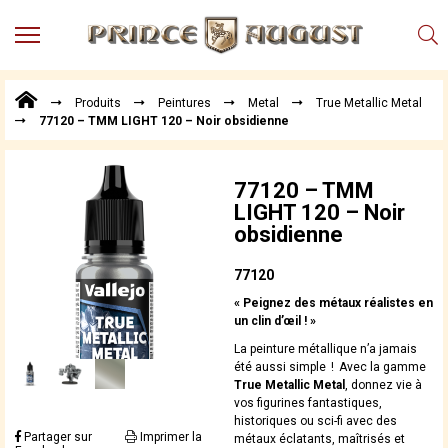
MENU
Produits
Produits
Peintures
Metal
True Metallic Metal
Points
77120 – TMM LIGHT 120 – Noir obsidienne
de
Vente
Conseil
77120 – TMM
Actualités
LIGHT 120 – Noir
obsidienne
Téléchargements
Techniques,
77120
trucs et
« Peignez des métaux réalistes en
astuces
un clin d’œil ! »
Vidéos
La peinture métallique n’a jamais
été aussi simple ! Avec la gamme
True Metallic Metal
, donnez vie à
vos figurines fantastiques,
historiques ou sci-fi avec des
Partager sur
Imprimer la
métaux éclatants, maîtrisés et