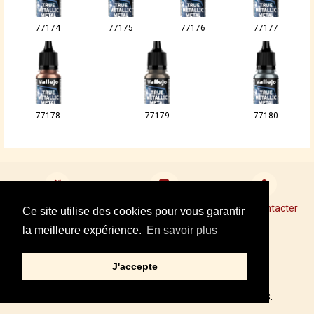
77174
77175
77176
77177
77178
77179
77180
Devenir revendeur
Points de Vente Conseil
Nous contacter
Ce site utilise des cookies pour vous garantir
la meilleure expérience.
En savoir plus
Mentions légales
J'accepte
Tel : +33 01 34 87 40 05
© 2002,2021 – PRINCE AUGUST, TOUS DROITS RÉSERVÉS.