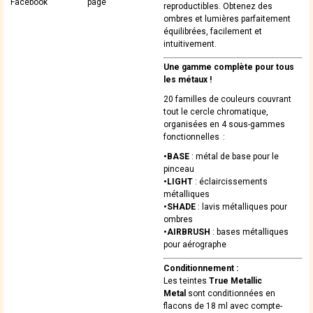
Facebook
page
reproductibles. Obtenez des
ombres et lumières parfaitement
équilibrées, facilement et
intuitivement.
Une gamme complète pour tous
les métaux !
20 familles de couleurs couvrant
tout le cercle chromatique,
organisées en 4 sous-gammes
fonctionnelles :
•BASE
: métal de base pour le
pinceau
•LIGHT
: éclaircissements
métalliques
•SHADE
: lavis métalliques pour
ombres
•AIRBRUSH
: bases métalliques
pour aérographe
Conditionnement :
Les teintes
True Metallic
Metal
sont conditionnées en
flacons de 18 ml avec compte-