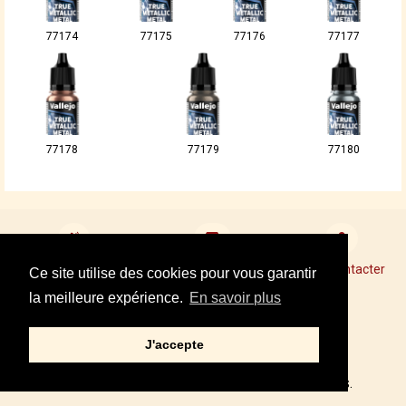
77174
77175
77176
77177
77178
77179
77180
Devenir revendeur
Points de Vente Conseil
Nous contacter
Ce site utilise des cookies pour vous garantir
la meilleure expérience.
En savoir plus
Mentions légales
J'accepte
Tel : +33 01 34 87 40 05
© 2002,2021 – PRINCE AUGUST, TOUS DROITS RÉSERVÉS.