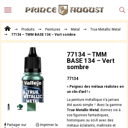
MENU
Produits
Produits
Peintures
Metal
True Metallic Metal
Points
77134 – TMM BASE 134 – Vert sombre
de
Vente
Conseil
77134 – TMM
Actualités
BASE 134 – Vert
sombre
Téléchargements
Techniques,
77134
trucs et
« Peignez des métaux réalistes en
astuces
un clin d’œil ! »
Vidéos
La peinture métallique n’a jamais
été aussi simple ! Avec la gamme
True Metallic Metal
, donnez vie à
vos figurines fantastiques,
historiques ou sci-fi avec des
Partager sur
Imprimer la
métaux éclatants, maîtrisés et