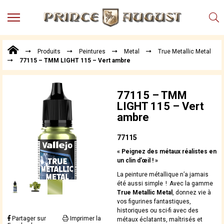
MENU
Produits
Produits
Peintures
Metal
True Metallic Metal
Points
77115 – TMM LIGHT 115 – Vert ambre
de
Vente
Conseil
77115 – TMM
Actualités
LIGHT 115 – Vert
ambre
Téléchargements
Techniques,
77115
trucs et
« Peignez des métaux réalistes en
astuces
un clin d’œil ! »
Vidéos
La peinture métallique n’a jamais
été aussi simple ! Avec la gamme
True Metallic Metal
, donnez vie à
vos figurines fantastiques,
historiques ou sci-fi avec des
Partager sur
Imprimer la
métaux éclatants, maîtrisés et