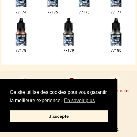
77174
77175
77176
77177
77178
77179
77180
Devenir revendeur
Points de Vente Conseil
Nous contacter
Ce site utilise des cookies pour vous garantir
la meilleure expérience.
En savoir plus
Mentions légales
J'accepte
Tel : +33 01 34 87 40 05
© 2002,2021 – PRINCE AUGUST, TOUS DROITS RÉSERVÉS.