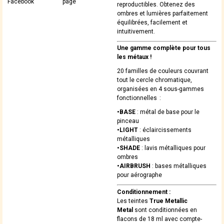
Facebook
page
reproductibles. Obtenez des
ombres et lumières parfaitement
équilibrées, facilement et
intuitivement.
Une gamme complète pour tous
les métaux !
20 familles de couleurs couvrant
tout le cercle chromatique,
organisées en 4 sous-gammes
fonctionnelles :
•BASE
: métal de base pour le
pinceau
•LIGHT
: éclaircissements
métalliques
•SHADE
: lavis métalliques pour
ombres
•AIRBRUSH
: bases métalliques
pour aérographe
Conditionnement :
Les teintes
True Metallic
Metal
sont conditionnées en
flacons de 18 ml avec compte-