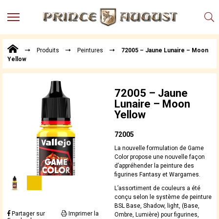
MENU
Produits
Produits
Peintures
72005 – Jaune Lunaire – Moon
Points
Yellow
de
Vente
Conseil
72005 – Jaune
Actualités
Lunaire – Moon
Yellow
Téléchargements
Techniques,
72005
trucs et
La nouvelle formulation de Game
astuces
Color propose une nouvelle façon
d’appréhender la peinture des
Vidéos
figurines Fantasy et Wargames.
L’assortiment de couleurs a été
conçu selon le système de peinture
BSL Base, Shadow, light, (Base,
Partager sur
Imprimer la
Ombre, Lumière) pour figurines,